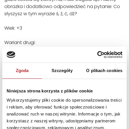
obrazka i dodatkowo odpowiedzieć na pytanie: Co
słyszysz w tym wyrazie ś, ź, ć, dź?
Wiek: +3
Wariant drugi:
Dziecko przygląda się obrazkom i wskazuje tylko te,
które mają w swojej nazwie głoskę ś (innym razem ź,
ć, dź).
Zgoda
Szczegóły
O plikach cookies
SZCZEGÓŁY
Niniejsza strona korzysta z plików cookie
Producent
KOMLOGO
Wykorzystujemy pliki cookie do spersonalizowania treści
Kod EAN
5900238480139
i reklam, aby oferować funkcje społecznościowe i
Sprzedaż od
2021-07-22
analizować ruch w naszej witrynie. Informacje o tym, jak
korzystasz z naszej witryny, udostępniamy partnerom
Rodzaj
Zabawki
społecznościowym, reklamowym i analitycznym.