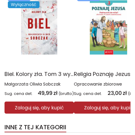
Wyłączność
Biel. Kolory zła. Tom 3 wyd. 2025
Małgorzata Oliwia Sobczak
Opracowanie zbiorowe
49,99
zł
23,00
zł
Sug. cena det.
(brutto)
Sug. cena det.
(br
Zaloguj się, aby kupić
Zaloguj się, aby kupić
INNE Z TEJ KATEGORII