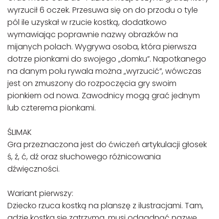
wyrzucił 6 oczek. Przesuwa się on do przodu o tyle
pól ile uzyskał w rzucie kostką, dodatkowo
wymawiając poprawnie nazwy obrazków na
mijanych polach. Wygrywa osoba, która pierwsza
dotrze pionkami do swojego „domku”. Napotkanego
na danym polu rywala można „wyrzucić”, wówczas
jest on zmuszony do rozpoczęcia gry swoim
pionkiem od nowa. Zawodnicy mogą grać jednym
lub czterema pionkami.
ŚLIMAK
Gra przeznaczona jest do ćwiczeń artykulacji głosek
ś, ź, ć, dź oraz słuchowego różnicowania
dźwięczności.
Wariant pierwszy:
Dziecko rzuca kostką na planszę z ilustracjami. Tam,
gdzie kostka się zatrzyma, musi odgadnąć nazwę