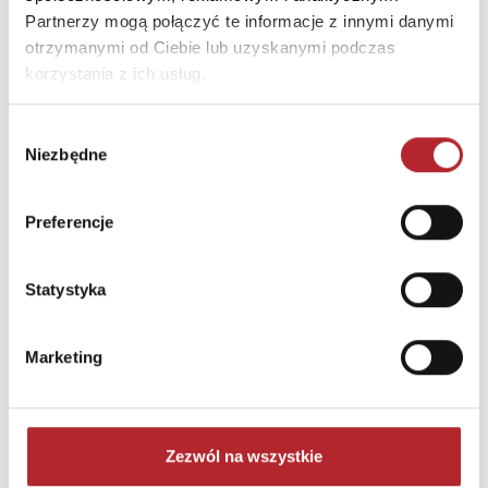
Format
228x331x37 mm
Partnerzy mogą połączyć te informacje z innymi danymi
otrzymanymi od Ciebie lub uzyskanymi podczas
Zwrot towaru
Brak prawa zwrotu
korzystania z ich usług.
Wybór
DANE OSOBY ODPOWIEDZIALNEJ
Niezbędne
zgody
Nazwa
PIOTR GRUBA KOMLOGO
Preferencje
Ulica
ul. Pszenna 2
Kod pocztowy
44-109
Statystyka
Miasto
Gliwice
Marketing
INNI KLIENCI KUPOWALI
Zezwól na wszystkie