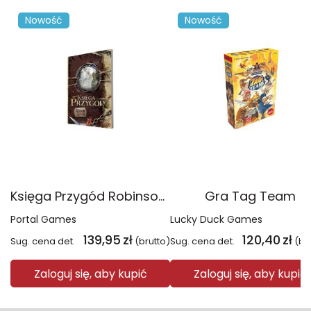
Nowość
Nowość
Księga Przygód Robinson Crusoe
Gra Tag Team
Portal Games
Lucky Duck Games
139,95
zł
120,40
zł
Sug. cena det.
(brutto)
Sug. cena det.
(br
Zaloguj się, aby kupić
Zaloguj się, aby kupić