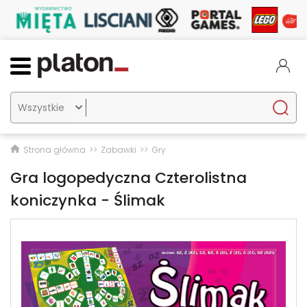

Strona główna
Zabawki
Gry
Gra logopedyczna Czterolistna
koniczynka - Ślimak