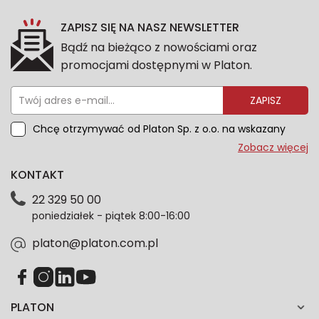
ZAPISZ SIĘ NA NASZ NEWSLETTER
Bądź na bieżąco z nowościami oraz
promocjami dostępnymi w Platon.
ZAPISZ
Chcę otrzymywać od Platon Sp. z o.o. na wskazany
przeze mnie adres e-mail informacje marketingowe
Zobacz więcej
dotyczące oferty platon.com.pl. Wszelkie informacje
KONTAKT
dotyczące danych osobowych znajdziesz w naszej
Polityce prywatności. Zgodę możesz wycofać w
22 329 50 00
każdym czasie. Wycofanie zgody nie wpłynie na
poniedziałek - piątek 8:00-16:00
zgodność z prawem przetwarzania dokonanego przed
jej wycofaniem.*
platon@platon.com.pl
PLATON