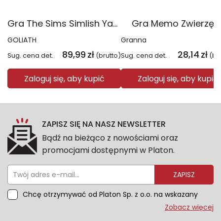
Gra The Sims Simlish YaGoBuGi
Gra Memo Zwierzęt
GOLIATH
Granna
89,99
zł
28,14
zł
Sug. cena det.
(brutto)
Sug. cena det.
(br
Zaloguj się, aby kupić
Zaloguj się, aby kupić
ZAPISZ SIĘ NA NASZ NEWSLETTER
Bądź na bieżąco z nowościami oraz
promocjami dostępnymi w Platon.
ZAPISZ
Chcę otrzymywać od Platon Sp. z o.o. na wskazany
przeze mnie adres e-mail informacje marketingowe
Zobacz więcej
dotyczące oferty platon.com.pl. Wszelkie informacje