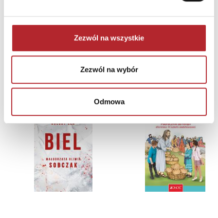
Zezwól na wszystkie
Zezwól na wybór
NAJCZĘŚCIEJ KUPOWANE
zobacz więcej
TOP 100
TOP 100
Odmowa
Wyłączność