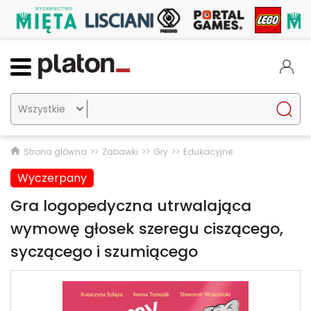

Strona główna
Zabawki
Gry
Edukacyjne
Wyczerpany
Gra logopedyczna utrwalająca
wymowę głosek szeregu ciszącego,
syczącego i szumiącego