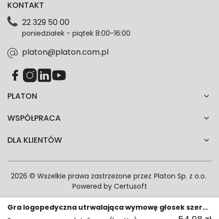
KONTAKT
dotyczące danych osobowych znajdziesz w naszej
Polityce prywatności. Zgodę możesz wycofać w
22 329 50 00
każdym czasie. Wycofanie zgody nie wpłynie na
poniedziałek - piątek 8:00-16:00
zgodność z prawem przetwarzania dokonanego przed
jej wycofaniem.*
platon@platon.com.pl
PLATON
WSPÓŁPRACA
DLA KLIENTÓW
2026 © Wszelkie prawa zastrzeżone przez
Platon Sp. z o.o.
Powered by
Certusoft
Gra logopedyczna utrwalająca wymowę głosek szeregu ciszącego, syczącego i szumiącego