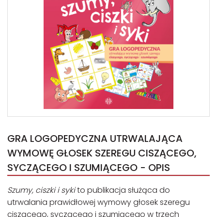
GRA LOGOPEDYCZNA UTRWALAJĄCA
WYMOWĘ GŁOSEK SZEREGU CISZĄCEGO,
SYCZĄCEGO I SZUMIĄCEGO - OPIS
Szumy, ciszki i syki
to publikacja służąca do
utrwalania prawidłowej wymowy głosek szeregu
ciszącego, syczącego i szumiącego w trzech