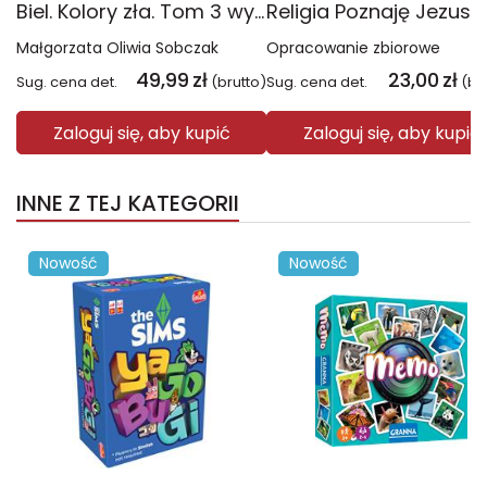
Biel. Kolory zła. Tom 3 wyd. 2025
Małgorzata Oliwia Sobczak
Opracowanie zbiorowe
49,99
zł
23,00
zł
Sug. cena det.
(brutto)
Sug. cena det.
(br
Zaloguj się, aby kupić
Zaloguj się, aby kupić
INNE Z TEJ KATEGORII
Nowość
Nowość