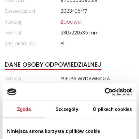
Kod EAN
9788383092331
Sprzedaż od
2023-08-17
Rodzaj
Zabawki
Format
230x220x35 mm
Kraj produkcji
PL
DANE OSOBY ODPOWIEDZIALNEJ
Nazwa
GRUPA WYDAWNICZA
HARMONIA SPÓŁKA Z
OGRANICZONĄ
ODPOWIEDZIALNOŚCIĄ
Zgoda
Szczegóły
O plikach cookies
Ulica
ul. Kartuska 426
Kod pocztowy
80-125
Niniejsza strona korzysta z plików cookie
Miasto
Gdańsk