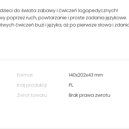
 dzieci do świata zabawy i ćwiczeń logopedycznych!
y poprzez ruch, powtarzanie i proste zadania językowe.
twych ćwiczeń buzi i języka, aż po pierwsze słowa i zdania
Format
140x202x43 mm
Kraj produkcji
PL
Zwrot towaru
Brak prawa zwrotu