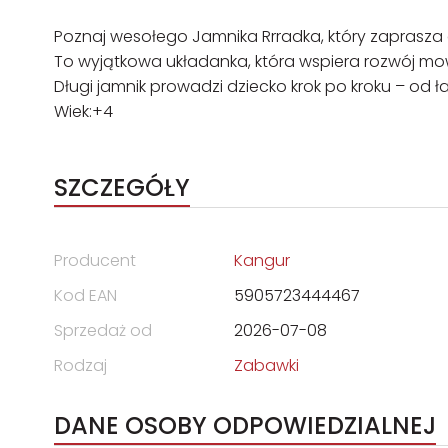
Poznaj wesołego Jamnika Rrradka, który zaprasza
To wyjątkowa układanka, która wspiera rozwój mow
Długi jamnik prowadzi dziecko krok po kroku – od ła
Wiek:+4
SZCZEGÓŁY
Producent
Kangur
Kod EAN
5905723444467
Sprzedaż od
2026-07-08
Rodzaj
Zabawki
DANE OSOBY ODPOWIEDZIALNEJ