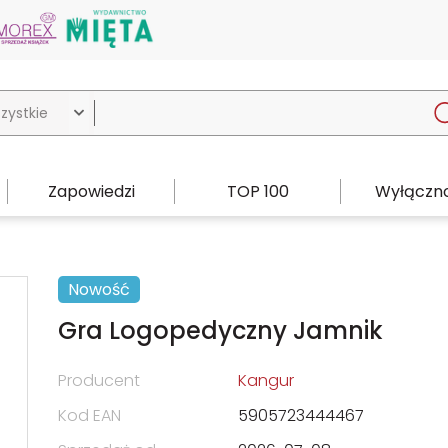

Zapowiedzi
TOP 100
Wyłączno
Nowość
Gra Logopedyczny Jamnik
Producent
Kangur
Kod EAN
5905723444467