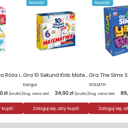
Nowość
Nowość
Gra ortograficzna Róża i Kałóża
Gra 10 Sekund Kids Matematyka
Kangur
GOLIATH
90
zł
34,90
zł
89
(brutto)
Sug. cena det.
(brutto)
Sug. cena det.
y kupić
Zaloguj się, aby kupić
Zaloguj się, 