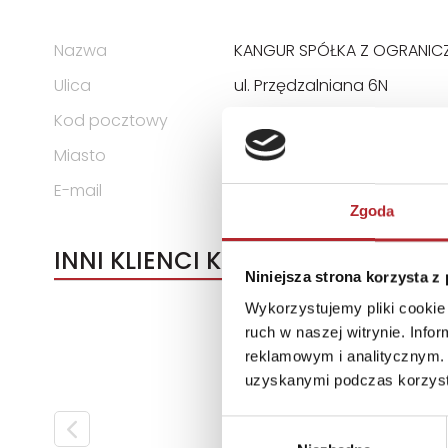
Nazwa
KANGUR SPÓŁKA Z OGRANIC
Ulica
ul. Przędzalniana 6N
Kod pocztowy
15-688
Miasto
Białystok
E-mail
info@ekangur.pl
Zgoda
INNI KLIENCI KUPOWALI
Niniejsza strona korzysta z
Wykorzystujemy pliki cookie 
ruch w naszej witrynie. Inf
reklamowym i analitycznym. 
uzyskanymi podczas korzysta
Wybór