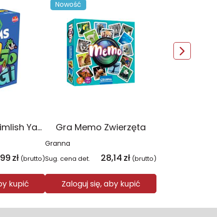
Nowość
Gra The Sims Simlish YaGoBuGi
Gra Memo Zwierzęta
Granna
,99
zł
28,14
zł
(brutto)
Sug. cena det.
(brutto)
aby kupić
Zaloguj się, aby kupić