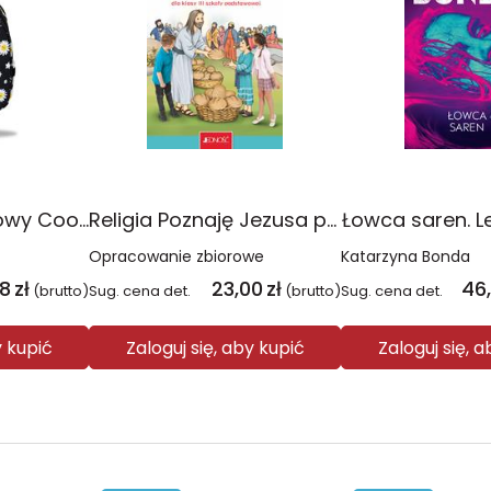
Plecak młodzieżowy Coolpack Jerry Daisy Black
Religia Poznaję Jezusa podręcznik dla klasy 3 szkoły podstawowej
Łowca saren. L
Opracowanie zbiorowe
Katarzyna Bonda
08
zł
23,00
zł
46
(brutto)
Sug. cena det.
(brutto)
Sug. cena det.
y kupić
Zaloguj się, aby kupić
Zaloguj się, 