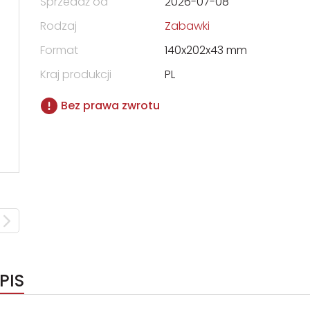
Sprzedaż od
2026-07-08
Rodzaj
Zabawki
Format
140x202x43 mm
Kraj produkcji
PL
Bez prawa zwrotu
PIS