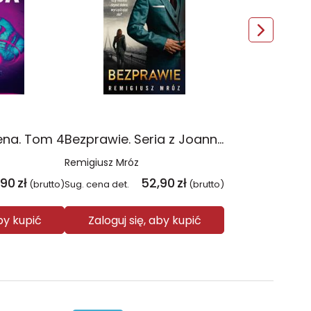
ena. Tom 4
Bezprawie. Seria z Joanną Chyłką. Tom 20
Remigiusz Mróz
,90
zł
52,90
zł
(brutto)
Sug. cena det.
(brutto)
aby kupić
Zaloguj się, aby kupić