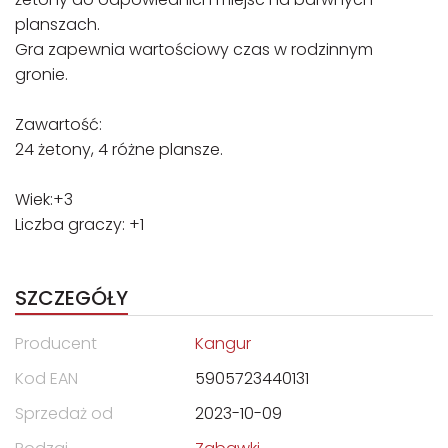
planszach.
Gra zapewnia wartościowy czas w rodzinnym
gronie.
Zawartość:
24 żetony, 4 różne plansze.
Wiek:+3
Liczba graczy: +1
SZCZEGÓŁY
Producent
Kangur
Kod EAN
5905723440131
Sprzedaż od
2023-10-09