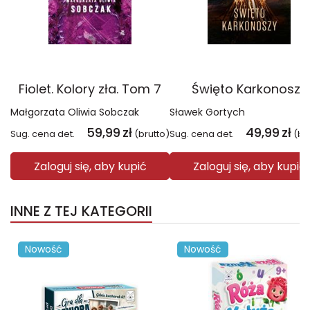
Fiolet. Kolory zła. Tom 7
Święto Karkonoszy
Małgorzata Oliwia Sobczak
Sławek Gortych
59,99
zł
49,99
zł
Sug. cena det.
(brutto)
Sug. cena det.
(br
Zaloguj się, aby kupić
Zaloguj się, aby kupić
INNE Z TEJ KATEGORII
Nowość
Nowość