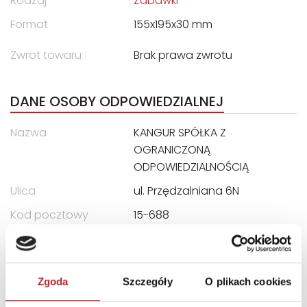
Rodzaj
Zabawki
Format
155x195x30 mm
Zwrot towaru
Brak prawa zwrotu
DANE OSOBY ODPOWIEDZIALNEJ
Nazwa
KANGUR SPÓŁKA Z
OGRANICZONĄ
ODPOWIEDZIALNOŚCIĄ
Ulica
ul. Przędzalniana 6N
Kod pocztowy
15-688
Miasto
Białystok
E-mail
info@ekangur.pl
Zgoda
Szczegóły
O plikach cookies