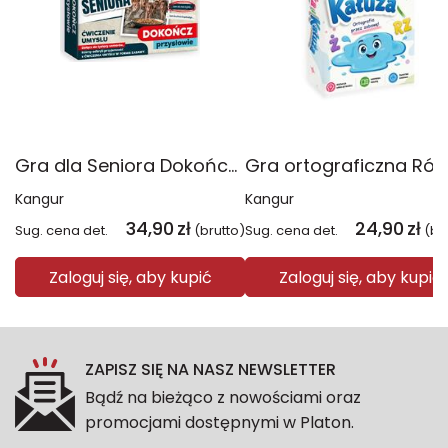
Gra dla Seniora Dokończ przysłowie
Kangur
Kangur
34,90
zł
24,90
zł
Sug. cena det.
(brutto)
Sug. cena det.
(br
Zaloguj się, aby kupić
Zaloguj się, aby kupić
ZAPISZ SIĘ NA NASZ NEWSLETTER
Bądź na bieżąco z nowościami oraz
promocjami dostępnymi w Platon.