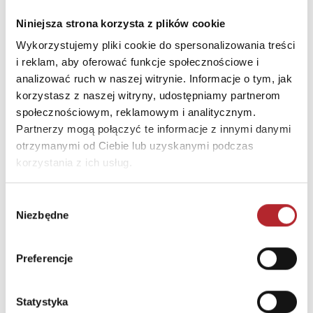
INFORMACJE I OSTRZEŻENIA
Niniejsza strona korzysta z plików cookie
Ostrzeżenie. Gra nieodpowiednia dla dzieci poniżej 3
Wykorzystujemy pliki cookie do spersonalizowania treści
lat. Istnieje możliwość połknięcia drobnych
i reklam, aby oferować funkcje społecznościowe i
elementów. Proszę zachować opakowanie ze
analizować ruch w naszej witrynie. Informacje o tym, jak
względu na zawarte informacje. Opakowanie nie
korzystasz z naszej witryny, udostępniamy partnerom
służy do zabawy. Korzystać pod nadzorem osoby
społecznościowym, reklamowym i analitycznym.
dorosłej.
Partnerzy mogą połączyć te informacje z innymi danymi
otrzymanymi od Ciebie lub uzyskanymi podczas
INNI KLIENCI KUPOWALI
korzystania z ich usług.
Wybór
Niezbędne
zgody
Preferencje
Statystyka