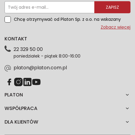
ZAPISZ
Chcę otrzymywać od Platon Sp. z o.o. na wskazany
przeze mnie adres e-mail informacje marketingowe
Zobacz więcej
dotyczące oferty platon.com.pl. Wszelkie informacje
KONTAKT
dotyczące danych osobowych znajdziesz w naszej
Polityce prywatności. Zgodę możesz wycofać w
22 329 50 00
każdym czasie. Wycofanie zgody nie wpłynie na
poniedziałek - piątek 8:00-16:00
zgodność z prawem przetwarzania dokonanego przed
jej wycofaniem.*
platon@platon.com.pl
PLATON
WSPÓŁPRACA
DLA KLIENTÓW