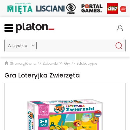

Strona główna
Zabawki
Gry
Edukacyjne
Gra Loteryjka Zwierzęta