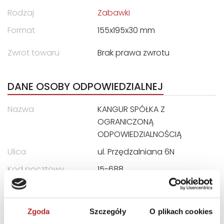
Rodzaj
Zabawki
Format
155x195x30 mm
Zwrot towaru
Brak prawa zwrotu
DANE OSOBY ODPOWIEDZIALNEJ
Nazwa
KANGUR SPÓŁKA Z
OGRANICZONĄ
ODPOWIEDZIALNOŚCIĄ
Ulica
ul. Przędzalniana 6N
Kod pocztowy
15-688
Miasto
Białystok
E-mail
info@ekangur.pl
Zgoda
Szczegóły
O plikach cookies