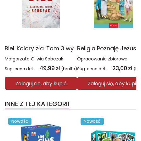
Biel. Kolory zła. Tom 3 wyd. 2025
Małgorzata Oliwia Sobczak
Opracowanie zbiorowe
49,99
zł
23,00
zł
Sug. cena det.
(brutto)
Sug. cena det.
(br
Zaloguj się, aby kupić
Zaloguj się, aby kupić
INNE Z TEJ KATEGORII
Nowość
Nowość