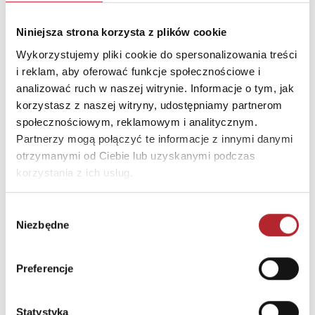
INFORMACJE I OSTRZEŻENIA
Niniejsza strona korzysta z plików cookie
Ostrzeżenie. Gra nieodpowiednia dla dzieci poniżej 3
Wykorzystujemy pliki cookie do spersonalizowania treści
lat. Istnieje możliwość połknięcia drobnych
i reklam, aby oferować funkcje społecznościowe i
elementów. Proszę zachować opakowanie ze
analizować ruch w naszej witrynie. Informacje o tym, jak
względu na zawarte informacje. Opakowanie nie
korzystasz z naszej witryny, udostępniamy partnerom
służy do zabawy. Korzystać pod nadzorem osoby
społecznościowym, reklamowym i analitycznym.
dorosłej.
Partnerzy mogą połączyć te informacje z innymi danymi
otrzymanymi od Ciebie lub uzyskanymi podczas
korzystania z ich usług.
INNI KLIENCI KUPOWALI
Wybór
Niezbędne
zgody
Preferencje
Statystyka