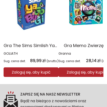
Gra The Sims Simlish YaGoBuGi
Gra Memo Zwierzęt
GOLIATH
Granna
89,99
zł
28,14
zł
Sug. cena det.
(brutto)
Sug. cena det.
(br
Zaloguj się, aby kupić
Zaloguj się, aby kupić
ZAPISZ SIĘ NA NASZ NEWSLETTER
Bądź na bieżąco z nowościami oraz
promocjami dostępnymi w Platon.