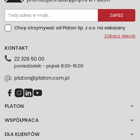
ZAPISZ
Chcę otrzymywać od Platon Sp. z o.o. na wskazany
przeze mnie adres e-mail informacje marketingowe
Zobacz więcej
dotyczące oferty platon.com.pl. Wszelkie informacje
KONTAKT
dotyczące danych osobowych znajdziesz w naszej
Polityce prywatności. Zgodę możesz wycofać w
22 329 50 00
każdym czasie. Wycofanie zgody nie wpłynie na
poniedziałek - piątek 8:00-16:00
zgodność z prawem przetwarzania dokonanego przed
jej wycofaniem.*
platon@platon.com.pl
PLATON
WSPÓŁPRACA
DLA KLIENTÓW