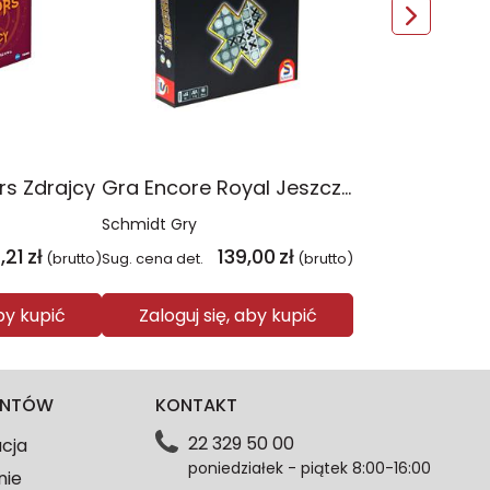
rs Zdrajcy
Gra Encore Royal Jeszcze raz! edycja królewska
Schmidt Gry
,21
zł
139,00
zł
(brutto)
Sug. cena det.
(brutto)
aby kupić
Zaloguj się, aby kupić
IENTÓW
KONTAKT
22 329 50 00
acja
poniedziałek - piątek 8:00-16:00
nie