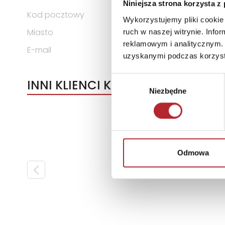
Niniejsza strona korzysta z
Kod pocztowy
80-209
Wykorzystujemy pliki cookie 
Miasto
Chwaszczyno
ruch w naszej witrynie. Inf
reklamowym i analitycznym. 
E-mail
alexander@alexander.com.
uzyskanymi podczas korzysta
Wybór
INNI KLIENCI KUPOWALI
Niezbędne
zgody
Odmowa