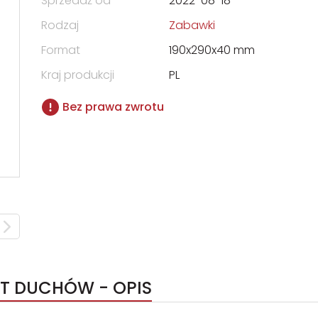
Sprzedaż od
2022-08-18
Rodzaj
Zabawki
Format
190x290x40 mm
Kraj produkcji
PL
Bez prawa zwrotu
T DUCHÓW - OPIS