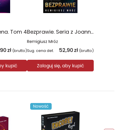
ena. Tom 4
Bezprawie. Seria z Joanną Chyłką. Tom 20
Remigiusz Mróz
,90
zł
52,90
zł
(brutto)
Sug. cena det.
(brutto)
aby kupić
Zaloguj się, aby kupić
Nowość