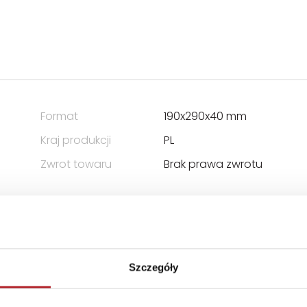
Format
190x290x40 mm
Kraj produkcji
PL
Zwrot towaru
Brak prawa zwrotu
Szczegóły
ER Piotr Pundzis