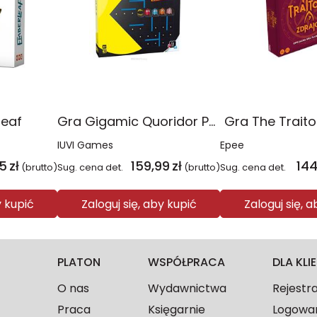
leaf
Gra Gigamic Quoridor Pac-Man
Gra The Traito
IUVI Games
Epee
5
zł
159,99
zł
144
(brutto)
Sug. cena det.
(brutto)
Sug. cena det.
y kupić
Zaloguj się, aby kupić
Zaloguj się, 
PLATON
WSPÓŁPRACA
DLA KL
O nas
Wydawnictwa
Rejestr
Praca
Księgarnie
Logowa