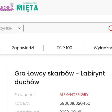

Zapowiedzi
TOP 100
Wyłączno
Gra Łowcy skarbów - Labirynt
duchów
Producent
ALEXANDER GRY
Kod EAN
5906018026450