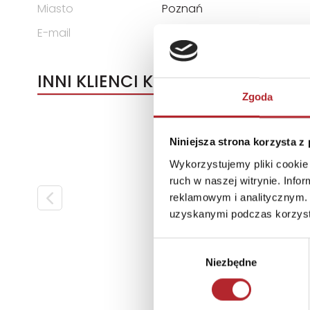
Miasto
Poznań
E-mail
biuro@askato.pl
INNI KLIENCI KUPOWALI
Zgoda
Niniejsza strona korzysta z
Wykorzystujemy pliki cookie 
ruch w naszej witrynie. Inf
reklamowym i analitycznym. 
uzyskanymi podczas korzysta
Wybór
Niezbędne
zgody