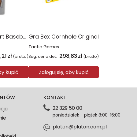
Zestaw Sunsport Baseball Set dla początkujących
Gra Bex Cornhole Original
Tactic Games
,21
zł
298,83
zł
(brutto)
Sug. cena det.
(brutto)
aby kupić
Zaloguj się, aby kupić
IENTÓW
KONTAKT
22 329 50 00
acja
poniedziałek - piątek 8:00-16:00
nie
platon@platon.com.pl
blioteki