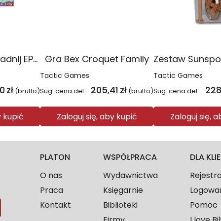
Gra Stitch Nie spadnij EP60443
Gra Bex Croquet Family
Tactic Games
Tactic Games
60
zł
205,41
zł
228
(brutto)
Sug. cena det.
(brutto)
Sug. cena det.
y kupić
Zaloguj się, aby kupić
Zaloguj się, 
PLATON
WSPÓŁPRACA
DLA KL
O nas
Wydawnictwa
Rejestr
Praca
Księgarnie
Logowa
Kontakt
Biblioteki
Pomoc
Firmy
I love Bi