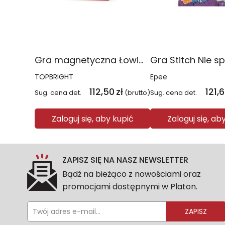
Gra magnetyczna Łowimy Rybki ABC
TOPBRIGHT
Epee
112,50
zł
121,
Sug. cena det.
(brutto)
Sug. cena det.
Zaloguj się, aby kupić
Zaloguj się, ab
ZAPISZ SIĘ NA NASZ NEWSLETTER
Bądź na bieżąco z nowościami oraz
promocjami dostępnymi w Platon.
ZAPISZ