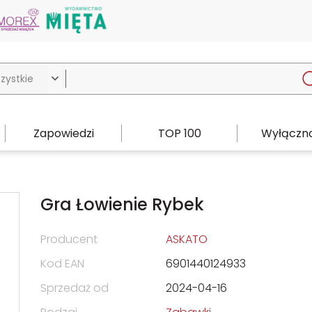

Zapowiedzi
TOP 100
Wyłączno
Gra Łowienie Rybek
Producent
ASKATO
Kod EAN
6901440124933
Sprzedaż od
2024-04-16