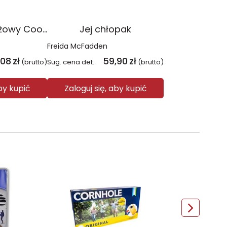
Plecak młodzieżowy Coolpack Jerry Daisy Black
Jej chłopak
Freida McFadden
,08
zł
59,90
zł
(brutto)
Sug. cena det.
(brutto)
aby kupić
Zaloguj się, aby kupić