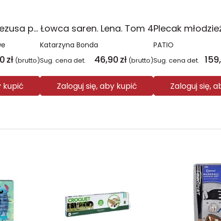
Religia Poznaję Jezusa podręcznik dla klasy 3 szkoły podstawowej
Łowca saren. Lena. Tom 4
we
Katarzyna Bonda
PATIO
00
zł
46,90
zł
159
(brutto)
Sug. cena det.
(brutto)
Sug. cena det.
y kupić
Zaloguj się, aby kupić
Zaloguj się, 