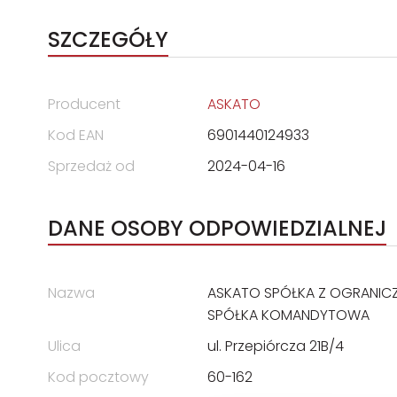
SZCZEGÓŁY
Producent
ASKATO
Kod EAN
6901440124933
Sprzedaż od
2024-04-16
DANE OSOBY ODPOWIEDZIALNEJ
Nazwa
ASKATO SPÓŁKA Z OGRANIC
SPÓŁKA KOMANDYTOWA
Ulica
ul. Przepiórcza 21B/4
Kod pocztowy
60-162