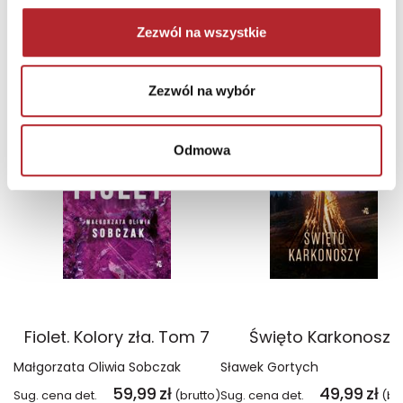
Zezwól na wszystkie
NAJCZĘŚCIEJ KUPOWANE
zobacz więcej
Zezwól na wybór
TOP 100
TOP 100
Wyłączność
Wyłączność
Odmowa
Fiolet. Kolory zła. Tom 7
Święto Karkonoszy
Małgorzata Oliwia Sobczak
Sławek Gortych
59,99
zł
49,99
zł
Sug. cena det.
(brutto)
Sug. cena det.
(br