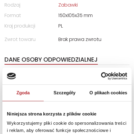
Rodzaj
Zabawki
Format
150x105x35 mm
Kraj produkcji
PL
Zwrot towaru
Brak prawa zwrotu
DANE OSOBY ODPOWIEDZIALNEJ
Nazwa
Fabryka Kart Trefl-Kraków
Sp. z o.o.
Ulica
Podłęże 650
Zgoda
Szczegóły
O plikach cookies
Kod pocztowy
32-003
Miasto
Podłęże
Niniejsza strona korzysta z plików cookie
E-mail
firma@trefl.krakow.pl
Wykorzystujemy pliki cookie do spersonalizowania treści
i reklam, aby oferować funkcje społecznościowe i