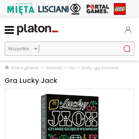

Strona główna
Zabawki
Gry
Karty i gry karciane
Gra Lucky Jack