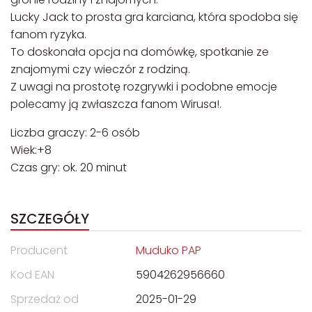
Lucky Jack to prosta gra karciana, która spodoba się
fanom ryzyka.
To doskonała opcja na domówkę, spotkanie ze
znajomymi czy wieczór z rodziną.
Z uwagi na prostotę rozgrywki i podobne emocje
polecamy ją zwłaszcza fanom Wirusa!.
Liczba graczy: 2-6 osób
Wiek:+8
Czas gry: ok. 20 minut
SZCZEGÓŁY
Producent
Muduko PAP
Kod EAN
5904262956660
Sprzedaż od
2025-01-29