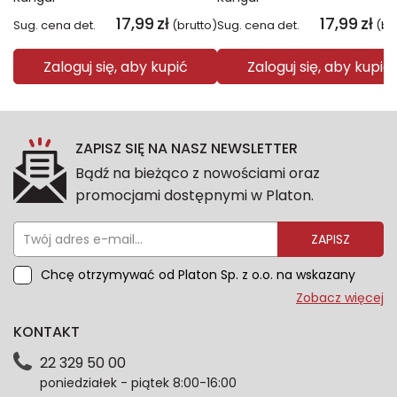
17,99
zł
17,99
zł
Sug. cena det.
(brutto)
Sug. cena det.
(br
Zaloguj się, aby kupić
Zaloguj się, aby kupić
ZAPISZ SIĘ NA NASZ NEWSLETTER
Bądź na bieżąco z nowościami oraz
promocjami dostępnymi w Platon.
ZAPISZ
Chcę otrzymywać od Platon Sp. z o.o. na wskazany
przeze mnie adres e-mail informacje marketingowe
Zobacz więcej
dotyczące oferty platon.com.pl. Wszelkie informacje
KONTAKT
dotyczące danych osobowych znajdziesz w naszej
Polityce prywatności. Zgodę możesz wycofać w
22 329 50 00
każdym czasie. Wycofanie zgody nie wpłynie na
poniedziałek - piątek 8:00-16:00
zgodność z prawem przetwarzania dokonanego przed