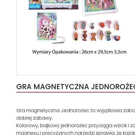
GRA MAGNETYCZNA JEDNOROŻEC
Gra magnetyczna Jednorożec to wyjątkowa zabawka
dobrej zabawy.
Kolorowy, bajkowy jednorożec przyciąga wzrok i z
magnesu i precyzyjnych narzędzi sprawia, że każd