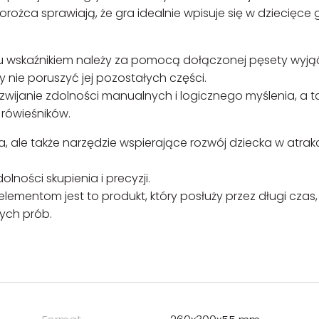
ożca sprawiają, że gra idealnie wpisuje się w dziecięce 
iu wskaźnikiem należy za pomocą dołączonej pęsety wyją
 nie poruszyć jej pozostałych części.
zwijanie zdolności manualnych i logicznego myślenia, a t
 rówieśników.
 ale także narzędzie wspierające rozwój dziecka w atrakc
ności skupienia i precyzji.
lementom jest to produkt, który posłuży przez długi czas,
ych prób.