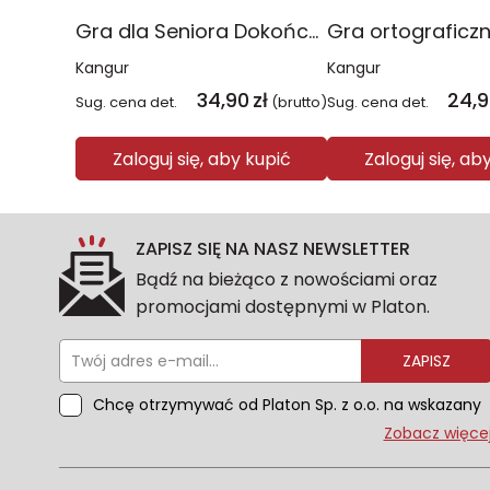
Gra dla Seniora Dokończ przysłowie
Kangur
Kangur
34,90
zł
24,
Sug. cena det.
(brutto)
Sug. cena det.
Zaloguj się, aby kupić
Zaloguj się, ab
ZAPISZ SIĘ NA NASZ NEWSLETTER
Bądź na bieżąco z nowościami oraz
promocjami dostępnymi w Platon.
ZAPISZ
Chcę otrzymywać od Platon Sp. z o.o. na wskazany
przeze mnie adres e-mail informacje
Zobacz więce
marketingowe dotyczące oferty platon.com.pl.
Wszelkie informacje dotyczące danych osobowych