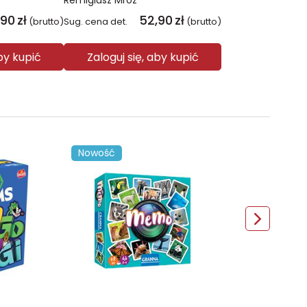
Remigiusz Mróz
,90
zł
52,90
zł
(brutto)
Sug. cena det.
(brutto)
aby kupić
Zaloguj się, aby kupić
Nowość