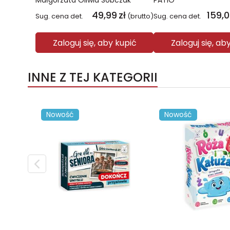
Małgorzata Oliwia Sobczak
PATIO
49,99
zł
159,
Sug. cena det.
(brutto)
Sug. cena det.
Zaloguj się, aby kupić
Zaloguj się, ab
INNE Z TEJ KATEGORII
Nowość
Nowość