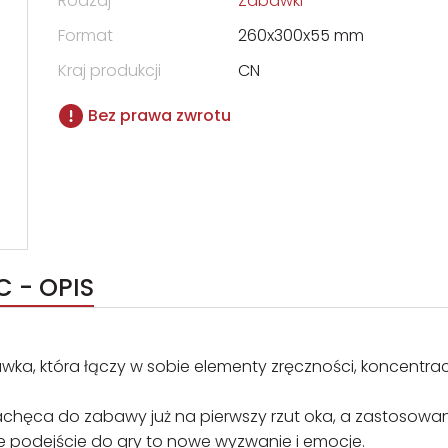
Rodzaj
Zabawki
Format
260x300x55 mm
Kraj produkcji
CN
Bez prawa zwrotu
 - OPIS
, która łączy w sobie elementy zręczności, koncentracji
achęca do zabawy już na pierwszy rzut oka, a zastosowa
e podejście do gry to nowe wyzwanie i emocje.