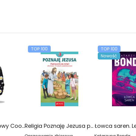
TOP 100
TOP 100
Nowość
Plecak młodzieżowy Coolpack Jerry Daisy Black
Religia Poznaję Jezusa podręcznik dla klasy 3 szkoły podstawowej
Łowca saren. L