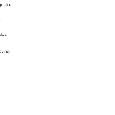
gusta,
ć
akże
yjnej