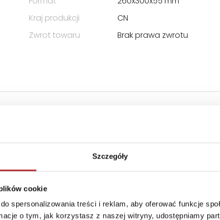
Format
260x300x55 mm
Kraj produkcji
CN
Zwrot towaru
Brak prawa zwrotu
ICZONĄ ODPOWIEDZIALNOŚCIĄ
Szczegóły
 plików cookie
do spersonalizowania treści i reklam, aby oferować funkcje sp
ormacje o tym, jak korzystasz z naszej witryny, udostępniamy p