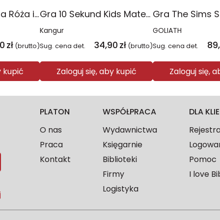
Gra ortograficzna Róża i Kałóża
Gra 10 Sekund Kids Matematyka
Kangur
GOLIATH
90
zł
34,90
zł
89
(brutto)
Sug. cena det.
(brutto)
Sug. cena det.
y kupić
Zaloguj się, aby kupić
Zaloguj się, 
PLATON
WSPÓŁPRACA
DLA KL
O nas
Wydawnictwa
Rejestr
Praca
Księgarnie
Logowa
Kontakt
Biblioteki
Pomoc
Firmy
I love Bi
Logistyka
j