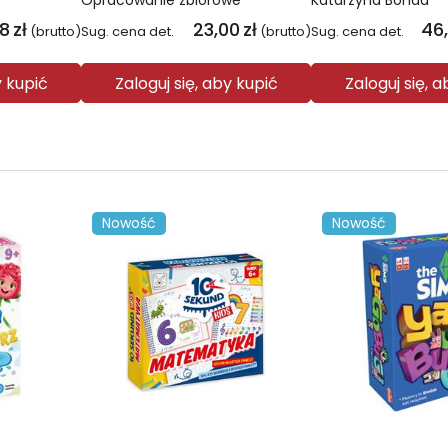
Opracowanie zbiorowe
Katarzyna Bonda
08
zł
23,00
zł
46
(brutto)
Sug. cena det.
(brutto)
Sug. cena det.
y kupić
Zaloguj się, aby kupić
Zaloguj się, 
Nowość
Nowość