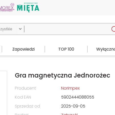

Zapowiedzi
TOP 100
Wyłączno
Gra magnetyczna Jednorożec
Producent
Norimpex
Kod EAN
5902444088055
Sprzedaż od
2025-09-05