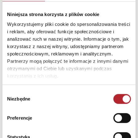
Nazwa
BABY & TRAVEL SPÓŁKA Z
Niniejsza strona korzysta z plików cookie
OGRANICZONĄ
Wykorzystujemy pliki cookie do spersonalizowania treści
ODPOWIEDZIALNOŚCIĄ
i reklam, aby oferować funkcje społecznościowe i
Ulica
ul. Jerzmanowska 22
analizować ruch w naszej witrynie. Informacje o tym, jak
korzystasz z naszej witryny, udostępniamy partnerom
Kod pocztowy
54-530
społecznościowym, reklamowym i analitycznym.
Miasto
Wrocław
Partnerzy mogą połączyć te informacje z innymi danymi
otrzymanymi od Ciebie lub uzyskanymi podczas
korzystania z ich usług.
INNI KLIENCI KUPOWALI
Wybór
Niezbędne
zgody
Preferencje
Statystyka