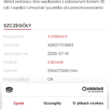
Skład zestawu: Gra wędkarska z zabawnym kotem 26
ryb 1 wędka 1 chwytak 1 pudełko do przechowywania
SZCZEGÓŁY
Producent
TOPBRIGHT
Kod EAN
4260771791163
Sprzedaż od
2026-07-10
Rodzaj
Zabawki
Format
250x270x52 mm
Kraj produkcji
CN
Zwrot towaru
Brak prawa zwrotu
Zgoda
Szczegóły
O plikach cookies
DANE OSOBY ODPOWIEDZIALNEJ