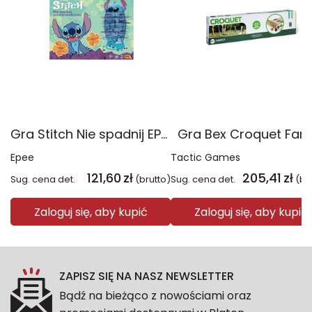
Gra Stitch Nie spadnij EP60443
Gra Bex Croquet Fami
Epee
Tactic Games
121,60
zł
205,41
zł
Sug. cena det.
(brutto)
Sug. cena det.
(br
Zaloguj się, aby kupić
Zaloguj się, aby kupić
ZAPISZ SIĘ NA NASZ NEWSLETTER
Bądź na bieżąco z nowościami oraz