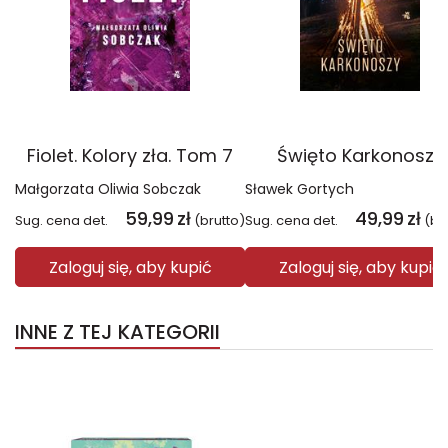
Fiolet. Kolory zła. Tom 7
Święto Karkonoszy
Małgorzata Oliwia Sobczak
Sławek Gortych
59,99
zł
49,99
zł
Sug. cena det.
(brutto)
Sug. cena det.
(br
Zaloguj się, aby kupić
Zaloguj się, aby kupić
INNE Z TEJ KATEGORII