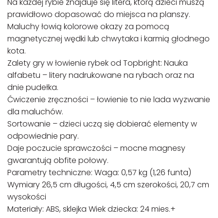
Na każdej rybie znajduje się litera, którą dzieci muszą
prawidłowo dopasować do miejsca na planszy.
Maluchy łowią kolorowe okazy za pomocą
magnetycznej wędki lub chwytaka i karmią głodnego
kota.
Zalety gry w łowienie rybek od Topbright: Nauka
alfabetu – litery nadrukowane na rybach oraz na
dnie pudełka.
Ćwiczenie zręczności – łowienie to nie lada wyzwanie
dla maluchów.
Sortowanie – dzieci uczą się dobierać elementy w
odpowiednie pary.
Daje poczucie sprawczości – mocne magnesy
gwarantują obfite połowy.
Parametry techniczne: Waga: 0,57 kg (1,26 funta)
Wymiary 26,5 cm długości, 4,5 cm szerokości, 20,7 cm
wysokości
Materiały: ABS, sklejka Wiek dziecka: 24 mies.+