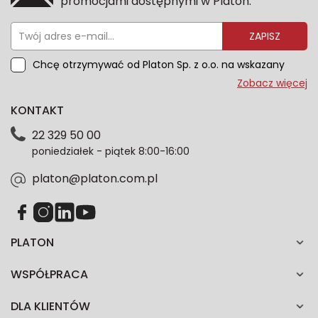
promocjami dostępnymi w Platon.
ZAPISZ
Chcę otrzymywać od Platon Sp. z o.o. na wskazany
przeze mnie adres e-mail informacje marketingowe
Zobacz więcej
dotyczące oferty platon.com.pl. Wszelkie informacje
KONTAKT
dotyczące danych osobowych znajdziesz w naszej
Polityce prywatności. Zgodę możesz wycofać w
22 329 50 00
każdym czasie. Wycofanie zgody nie wpłynie na
poniedziałek - piątek 8:00-16:00
zgodność z prawem przetwarzania dokonanego przed
jej wycofaniem.*
platon@platon.com.pl
PLATON
WSPÓŁPRACA
DLA KLIENTÓW