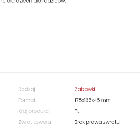
 dla dzieci i dla rodziców.
Rodzaj
Zabawki
Format
175x185x45 mm
Kraj produkcji
PL
Zwrot towaru
Brak prawa zwrotu