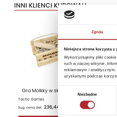
INNI KLIENCI KUPOWALI
Zgoda
Niniejsza strona korzysta z
Wykorzystujemy pliki cookie 
ruch w naszej witrynie. Inf
reklamowym i analitycznym. 
uzyskanymi podczas korzysta
Wybór
Gra Mölkky w skrzynce
Niezbędne
zgody
Tactic Games
236,44
zł
Sug. cena det.
(brutto)