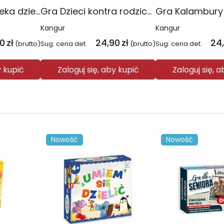
Gra Ciało człowieka dzieci kontra rodzice
Gra Dzieci kontra rodzice (nowe wydanie)
Kangur
Kangur
90
zł
24,90
zł
24
(brutto)
Sug. cena det.
(brutto)
Sug. cena det.
y kupić
Zaloguj się, aby kupić
Zaloguj się, 
Nowość
Nowość