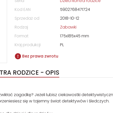
Seria
Dzieci kontra rodzice
Kod EAN
5902768471724
Sprzedaż od
2018-10-12
Rodzaj
Zabawki
Format
175x185x45 mm
Kraj produkcji
PL
Bez prawa zwrotu
TRA RODZICE - OPIS
zwikłać zagadkę? Jeżeli lubisz ciekawostki detektywistycz
 przeniesiesz się w tajemny świat detektywów i śledczych.