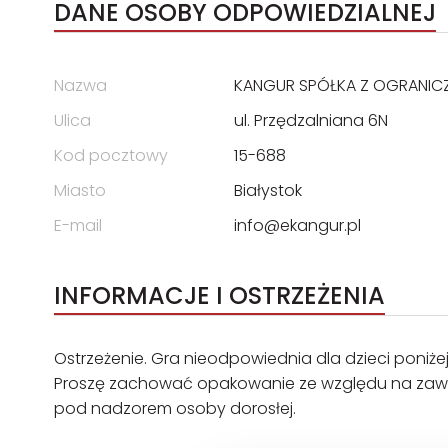
DANE OSOBY ODPOWIEDZIALNEJ
Nazwa
KANGUR SPÓŁKA Z OGRANIC
Ulica
ul. Przędzalniana 6N
Kod pocztowy
15-688
Miasto
Białystok
E-mail
info@ekangur.pl
INFORMACJE I OSTRZEŻENIA
Ostrzeżenie. Gra nieodpowiednia dla dzieci poniżej
Proszę zachować opakowanie ze względu na zawar
pod nadzorem osoby dorosłej.