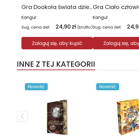
Gra Dookoła świata dzieci kontra rodzice
Kangur
Kangur
24,90
zł
24,
Sug. cena det.
(brutto)
Sug. cena det.
Zaloguj się, aby kupić
Zaloguj się, ab
INNE Z TEJ KATEGORII
Nowość
Nowość