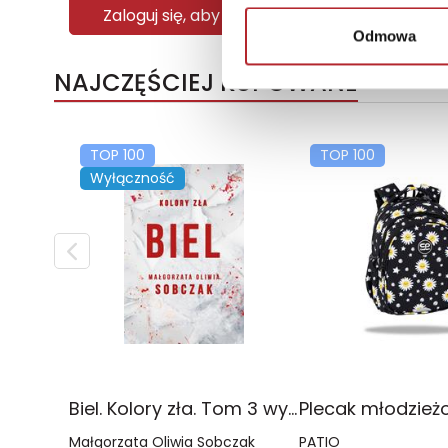
Zaloguj się, aby kupić
Odmowa
NAJCZĘŚCIEJ KUPOWANE
TOP 100
TOP 100
Wyłączność
Biel. Kolory zła. Tom 3 wyd. 2025
Małgorzata Oliwia Sobczak
PATIO