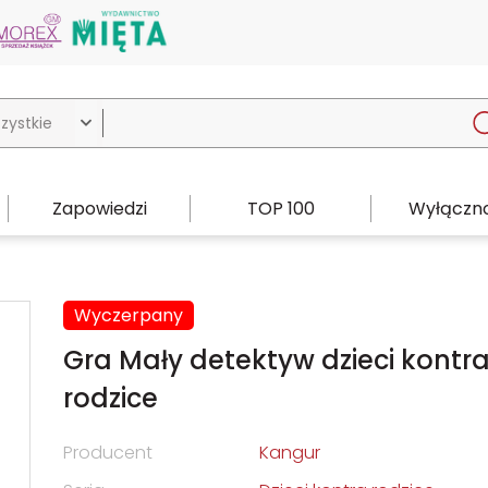

Zapowiedzi
TOP 100
Wyłączno
Wyczerpany
Gra Mały detektyw dzieci kontr
rodzice
Producent
Kangur