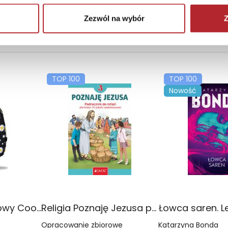
Zezwól na wybór
Z
TOP 100
TOP 100
Nowość
Plecak młodzieżowy Coolpack Jerry Daisy Black
Religia Poznaję Jezusa podręcznik dla klasy 3 szkoły podstawowej
Łowca saren. L
Opracowanie zbiorowe
Katarzyna Bonda