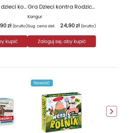
Gra Kalambury dzieci kontra rodzice
Gra Dzieci kontra Rodzice Wojsko
Kangur
,90
zł
24,90
zł
(brutto)
Sug. cena det.
(brutto)
aby kupić
Zaloguj się, aby kupić
Nowość