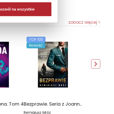
ezwól na wszystkie
zobacz więcej
TOP 100
Nowość
ena. Tom 4
Bezprawie. Seria z Joanną Chyłką. Tom 20
Remigiusz Mróz