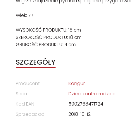
W grze znajdziecie pytania specjalnie przygotowane
Wiek: 7+
WYSOKOŚĆ PRODUKTU: 18 cm
SZEROKOŚĆ PRODUKTU: 18 cm
GRUBOŚĆ PRODUKTU: 4 cm
SZCZEGÓŁY
Producent
Kangur
Seria
Dzieci kontra rodzice
Kod EAN
5902768471724
Sprzedaż od
2018-10-12