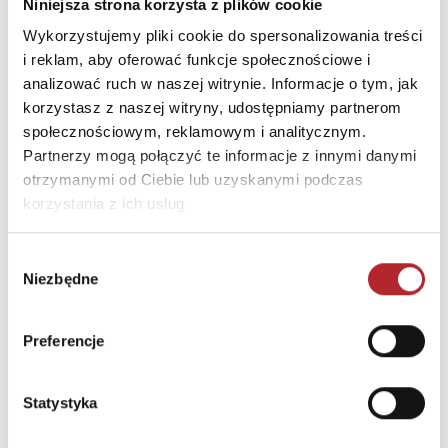
Ulica
Podłęże 650
Niniejsza strona korzysta z plików cookie
Kod pocztowy
32-003
Wykorzystujemy pliki cookie do spersonalizowania treści
i reklam, aby oferować funkcje społecznościowe i
Miasto
Podłęże
analizować ruch w naszej witrynie. Informacje o tym, jak
E-mail
firma@trefl.krakow.pl
korzystasz z naszej witryny, udostępniamy partnerom
społecznościowym, reklamowym i analitycznym.
Partnerzy mogą połączyć te informacje z innymi danymi
INNI KLIENCI KUPOWALI
otrzymanymi od Ciebie lub uzyskanymi podczas
korzystania z ich usług.
Wybór
Niezbędne
zgody
Preferencje
Statystyka