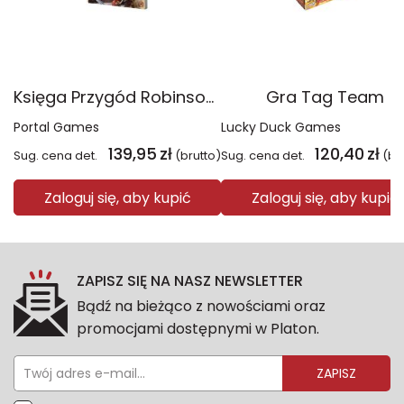
Księga Przygód Robinson Crusoe
Gra Tag Team
Portal Games
Lucky Duck Games
139,95
zł
120,40
zł
Sug. cena det.
(brutto)
Sug. cena det.
(br
Zaloguj się, aby kupić
Zaloguj się, aby kupić
ZAPISZ SIĘ NA NASZ NEWSLETTER
Bądź na bieżąco z nowościami oraz
promocjami dostępnymi w Platon.
ZAPISZ