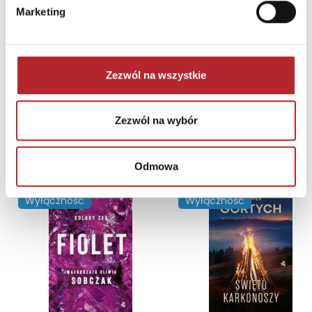
Marketing
Gra Mölkky w skrzynce
Tactic Games
236,44
zł
Sug. cena det.
(brutto)
Zezwól na wszystkie
Zaloguj się, aby kupić
Zezwól na wybór
NAJCZĘŚCIEJ KUPOWANE
zobacz więcej
Odmowa
TOP 100
TOP 100
Wyłączność
Wyłączność