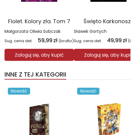
Fiolet. Kolory zła. Tom 7
Święto Karkonoszy
Małgorzata Oliwia Sobczak
Sławek Gortych
59,99
zł
49,99
zł
Sug. cena det.
(brutto)
Sug. cena det.
(br
Zaloguj się, aby kupić
Zaloguj się, aby kupić
INNE Z TEJ KATEGORII
Nowość
Nowość