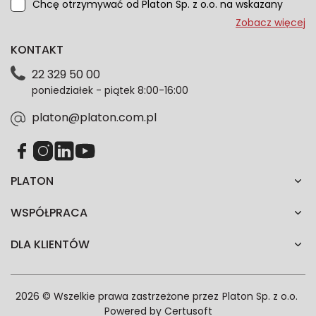
Chcę otrzymywać od Platon Sp. z o.o. na wskazany
przeze mnie adres e-mail informacje marketingowe
Zobacz więcej
dotyczące oferty platon.com.pl. Wszelkie informacje
KONTAKT
dotyczące danych osobowych znajdziesz w naszej
Polityce prywatności. Zgodę możesz wycofać w
22 329 50 00
każdym czasie. Wycofanie zgody nie wpłynie na
poniedziałek - piątek 8:00-16:00
zgodność z prawem przetwarzania dokonanego przed
jej wycofaniem.*
platon@platon.com.pl
PLATON
WSPÓŁPRACA
DLA KLIENTÓW
2026 © Wszelkie prawa zastrzeżone przez
Platon Sp. z o.o.
Powered by
Certusoft