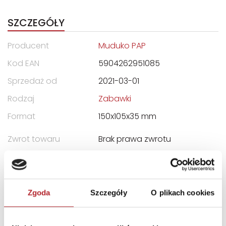
SZCZEGÓŁY
Producent
Muduko PAP
Kod EAN
5904262951085
Sprzedaż od
2021-03-01
Rodzaj
Zabawki
Format
150x105x35 mm
Zwrot towaru
Brak prawa zwrotu
DANE OSOBY ODPOWIEDZIALNEJ
Zgoda
Szczegóły
O plikach cookies
Nazwa
Fabryka Kart Trefl-Kraków
Sp. z o.o.