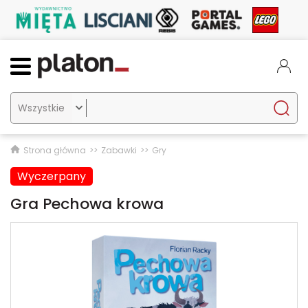

Strona główna
Zabawki
Gry
Wyczerpany
Gra Pechowa krowa