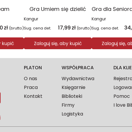
eam
Gra Umiem się dzielić
Kangur
Kangur
40
zł
17,99
zł
34
(brutto)
Sug. cena det.
(brutto)
Sug. cena det.
y kupić
Zaloguj się, aby kupić
Zaloguj się, 
PLATON
WSPÓŁPRACA
DLA KL
O nas
Wydawnictwa
Rejestr
Praca
Księgarnie
Logowa
Kontakt
Biblioteki
Pomoc
Firmy
I love Bi
Logistyka
j