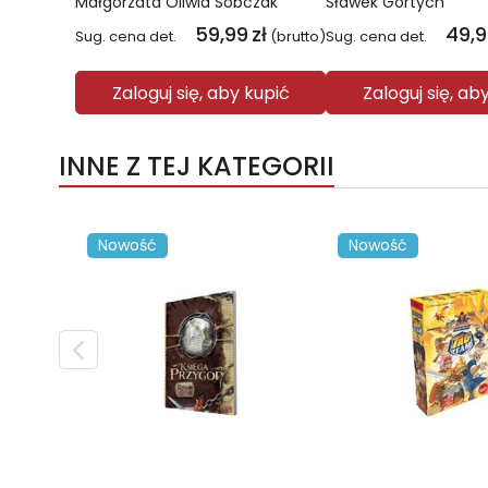
Małgorzata Oliwia Sobczak
Sławek Gortych
59,99
zł
49,
Sug. cena det.
(brutto)
Sug. cena det.
Zaloguj się, aby kupić
Zaloguj się, ab
INNE Z TEJ KATEGORII
Nowość
Nowość