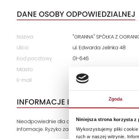
DANE OSOBY ODPOWIEDZIALNEJ
Nazwa
"GRANNA" SPÓŁKA Z OGRAN
Ulica
ul. Edwarda Jelinka 48
Kod pocztowy
01-646
Miasto
Warszawa
E-mail
bok@granna.pl
Zgoda
INFORMACJE I OSTRZEŻENIA
Niniejsza strona korzysta z
Nieodpowiednie dla dzieci poniżej 3 lat Małe cz
informacje. Ryzyko zadławienia. Znak CE
Wykorzystujemy pliki cookie 
ruch w naszej witrynie. Inf