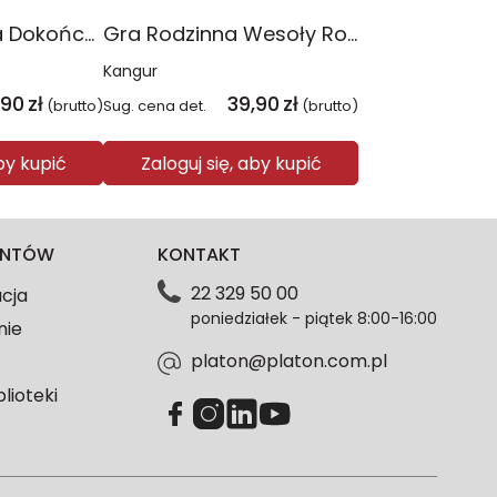
Gra dla Seniora Dokończ przysłowie
Gra Rodzinna Wesoły Rolnik
Kangur
,90
zł
39,90
zł
(brutto)
Sug. cena det.
(brutto)
aby kupić
Zaloguj się, aby kupić
IENTÓW
KONTAKT
22 329 50 00
acja
poniedziałek - piątek 8:00-16:00
nie
platon@platon.com.pl
blioteki