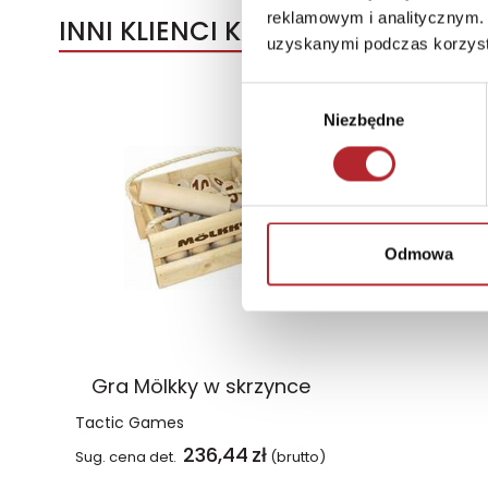
reklamowym i analitycznym. 
INNI KLIENCI KUPOWALI
uzyskanymi podczas korzysta
Wybór
Niezbędne
zgody
Odmowa
Gra Mölkky w skrzynce
Tactic Games
236,44
zł
Sug. cena det.
(brutto)