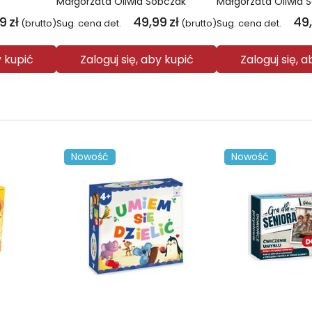
Małgorzata Oliwia Sobczak
Małgorzata Oliwia 
99
zł
49,99
zł
49
(brutto)
Sug. cena det.
(brutto)
Sug. cena det.
y kupić
Zaloguj się, aby kupić
Zaloguj się, 
Nowość
Nowość