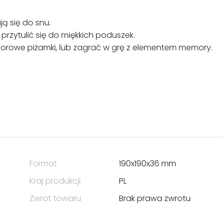
ą się do snu.
przytulić się do miękkich poduszek.
olorowe piżamki, lub zagrać w grę z elementem memory.
Format
190x190x36 mm
Kraj produkcji
PL
Zwrot towaru
Brak prawa zwrotu