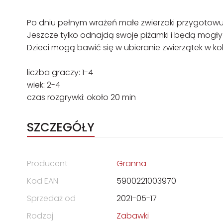
Po dniu pełnym wrażeń małe zwierzaki przygotowuj
Jeszcze tylko odnajdą swoje piżamki i będą mogły 
Dzieci mogą bawić się w ubieranie zwierzątek w k
liczba graczy: 1-4
wiek: 2-4
czas rozgrywki: około 20 min
SZCZEGÓŁY
Producent
Granna
Kod EAN
5900221003970
Sprzedaż od
2021-05-17
Rodzaj
Zabawki