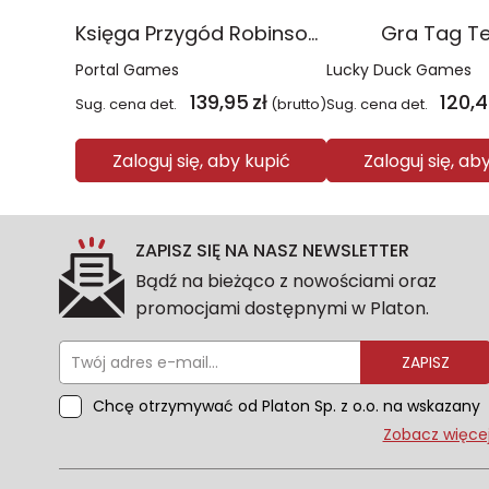
Księga Przygód Robinson Crusoe
Gra Tag T
Portal Games
Lucky Duck Games
139,95
zł
120,
Sug. cena det.
(brutto)
Sug. cena det.
Zaloguj się, aby kupić
Zaloguj się, ab
ZAPISZ SIĘ NA NASZ NEWSLETTER
Bądź na bieżąco z nowościami oraz
promocjami dostępnymi w Platon.
ZAPISZ
Chcę otrzymywać od Platon Sp. z o.o. na wskazany
przeze mnie adres e-mail informacje
Zobacz więce
marketingowe dotyczące oferty platon.com.pl.
Wszelkie informacje dotyczące danych osobowych