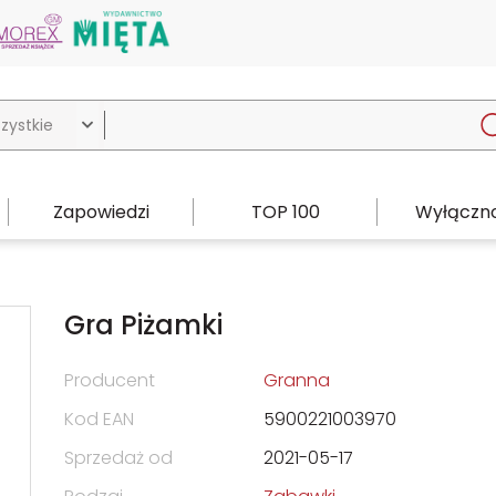

Zapowiedzi
TOP 100
Wyłączno
Gra Piżamki
Producent
Granna
Kod EAN
5900221003970
Sprzedaż od
2021-05-17