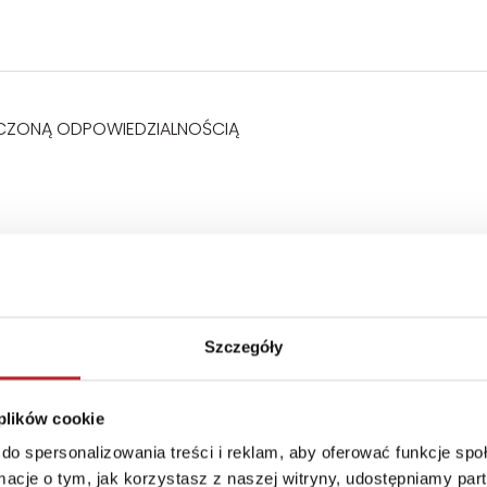
ICZONĄ ODPOWIEDZIALNOŚCIĄ
Szczegóły
 plików cookie
ęści.Prosimy zachować opakowanie ze względu na podane
do spersonalizowania treści i reklam, aby oferować funkcje sp
ormacje o tym, jak korzystasz z naszej witryny, udostępniamy p