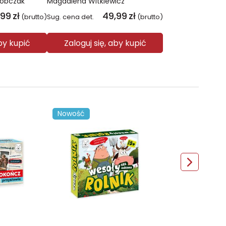
Sobczak
Magdalena Witkiewicz
,99
zł
49,99
zł
(brutto)
Sug. cena det.
(brutto)
aby kupić
Zaloguj się, aby kupić
Nowość