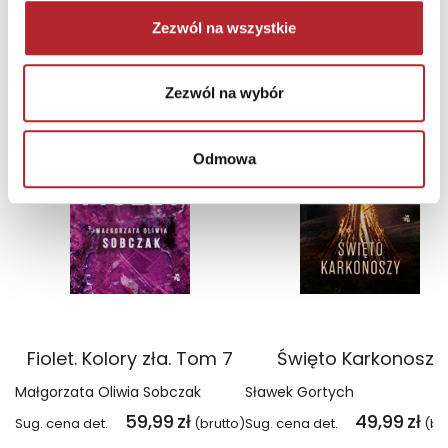
Zezwól na wszystkie
NAJCZĘŚCIEJ KUPOWANE
zobacz więcej
Zezwól na wybór
TOP 100
TOP 100
Wyłączność
Wyłączność
Odmowa
Fiolet. Kolory zła. Tom 7
Święto Karkonoszy
Małgorzata Oliwia Sobczak
Sławek Gortych
59,99
zł
49,99
zł
Sug. cena det.
(brutto)
Sug. cena det.
(br