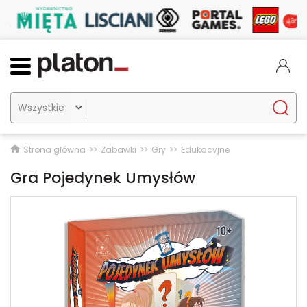

Strona główna
Zabawki
Gry
Edukacyjne
Gra Pojedynek Umysłów