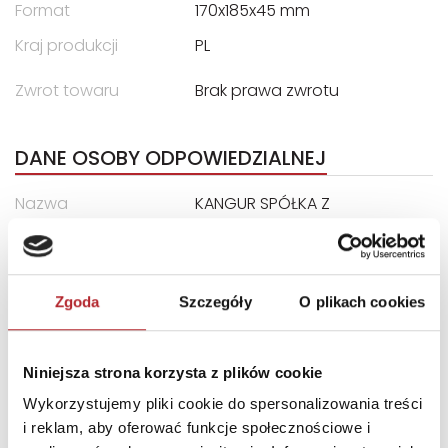
Format
170x185x45 mm
Kraj produkcji
PL
Zwrot towaru
Brak prawa zwrotu
DANE OSOBY ODPOWIEDZIALNEJ
Nazwa
KANGUR SPÓŁKA Z
OGRANICZONĄ
ODPOWIEDZIALNOŚCIĄ
Ulica
ul. Przędzalniana 6N
Zgoda
Szczegóły
O plikach cookies
Kod pocztowy
15-688
Miasto
Białystok
Niniejsza strona korzysta z plików cookie
E-mail
info@ekangur.pl
Wykorzystujemy pliki cookie do spersonalizowania treści
i reklam, aby oferować funkcje społecznościowe i