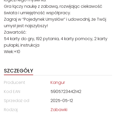
Gra łączy naukę z zabawą, rozwijając ciekawość
świata i umiejętność współpracy.
Zagraj w ‘’Pojedynek Umysłów’’ i udowodnij, że Twój
umysł jest najszybszy!
Zawartość:
54 karty do gry, 192 pytania, 4 karty pomocy, 2 karty
pułapki, instrukcja
Wiek:+10
SZCZEGÓŁY
Producent
Kangur
Kod EAN
5905723442142
Sprzedaż od
2025-05-12
Rodzaj
Zabawki