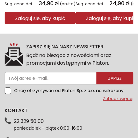
34,90
zł
24,90
zł
Sug. cena det.
(brutto)
Sug. cena det.
(br
Zaloguj się, aby kupić
Zaloguj się, aby kupić
ZAPISZ SIĘ NA NASZ NEWSLETTER
Bądź na bieżąco z nowościami oraz
promocjami dostępnymi w Platon.
ZAPISZ
Chcę otrzymywać od Platon Sp. z o.o. na wskazany
przeze mnie adres e-mail informacje marketingowe
Zobacz więcej
dotyczące oferty platon.com.pl. Wszelkie informacje
KONTAKT
dotyczące danych osobowych znajdziesz w naszej
Polityce prywatności. Zgodę możesz wycofać w
22 329 50 00
każdym czasie. Wycofanie zgody nie wpłynie na
poniedziałek - piątek 8:00-16:00
zgodność z prawem przetwarzania dokonanego przed
jej wycofaniem.*