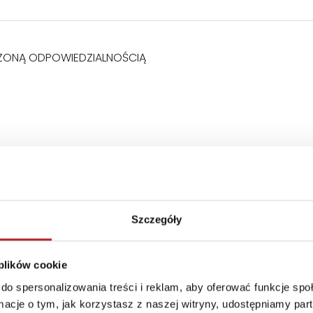
ZONĄ ODPOWIEDZIALNOŚCIĄ
Szczegóły
 3 lat. Istnieje możliwość połknięcia drobnych elementów.
te informacje. Opakowanie nie służy do zabawy. Korzys
 plików cookie
do spersonalizowania treści i reklam, aby oferować funkcje sp
ormacje o tym, jak korzystasz z naszej witryny, udostępniamy p