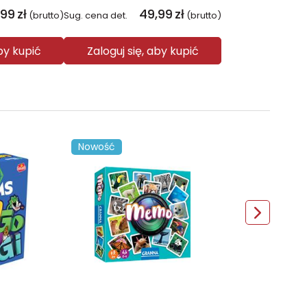
,99
zł
49,99
zł
(brutto)
Sug. cena det.
(brutto)
aby kupić
Zaloguj się, aby kupić
Nowość