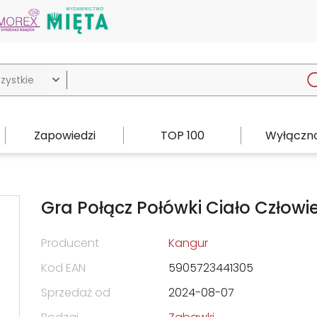

Zapowiedzi
TOP 100
Wyłączno
Gra Połącz Połówki Ciało Człowi
Producent
Kangur
Kod EAN
5905723441305
Sprzedaż od
2024-08-07