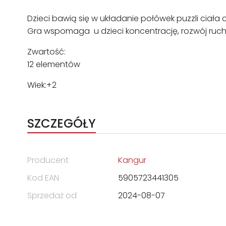
Dzieci bawią się w układanie połówek puzzli ciała 
Gra wspomaga u dzieci koncentrację, rozwój ruc
Zwartość:
12 elementów
Wiek:+2
SZCZEGÓŁY
Producent
Kangur
Kod EAN
5905723441305
Sprzedaż od
2024-08-07