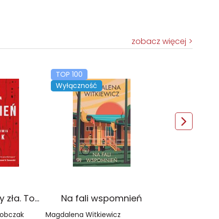
zobacz więcej
TOP 100
Wyłączność
Czerwień. Kolory zła. Tom 1 wyd. 2025
Na fali wspomnień
Sobczak
Magdalena Witkiewicz