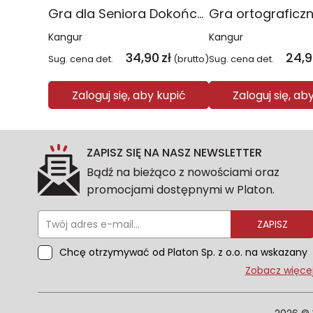
Gra dla Seniora Dokończ przysłowie
Kangur
Kangur
34,90
zł
24,
Sug. cena det.
(brutto)
Sug. cena det.
Zaloguj się, aby kupić
Zaloguj się, ab
ZAPISZ SIĘ NA NASZ NEWSLETTER
Bądź na bieżąco z nowościami oraz
promocjami dostępnymi w Platon.
ZAPISZ
Chcę otrzymywać od Platon Sp. z o.o. na wskazany
przeze mnie adres e-mail informacje
Zobacz więce
marketingowe dotyczące oferty platon.com.pl.
Wszelkie informacje dotyczące danych osobowych
znajdziesz w naszej Polityce prywatności. Zgodę