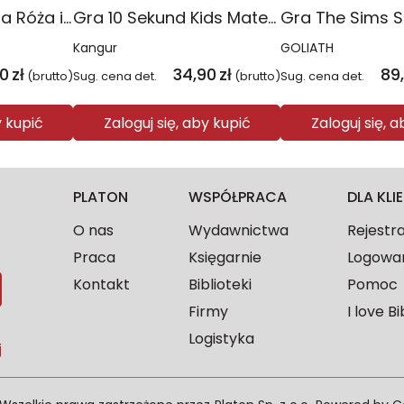
Gra ortograficzna Róża i Kałóża
Gra 10 Sekund Kids Matematyka
Kangur
GOLIATH
90
zł
34,90
zł
89
(brutto)
Sug. cena det.
(brutto)
Sug. cena det.
y kupić
Zaloguj się, aby kupić
Zaloguj się, 
PLATON
WSPÓŁPRACA
DLA KL
O nas
Wydawnictwa
Rejestr
Praca
Księgarnie
Logowa
Kontakt
Biblioteki
Pomoc
Firmy
I love Bi
Logistyka
j