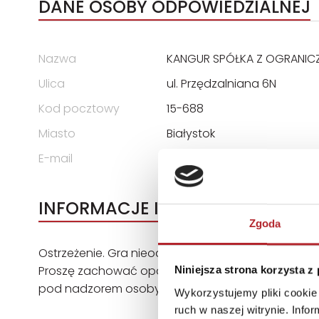
DANE OSOBY ODPOWIEDZIALNEJ
Nazwa
KANGUR SPÓŁKA Z OGRANIC
Ulica
ul. Przędzalniana 6N
Kod pocztowy
15-688
Miasto
Białystok
E-mail
info@ekangur.pl
INFORMACJE I OSTRZEŻENIA
Zgoda
Ostrzeżenie. Gra nieodpowiednia dla dzieci poniżej
Proszę zachować opakowanie ze względu na zawar
Niniejsza strona korzysta z
pod nadzorem osoby dorosłej.
Wykorzystujemy pliki cookie 
ruch w naszej witrynie. Inf