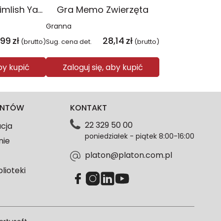
Gra The Sims Simlish YaGoBuGi
Gra Memo Zwierzęta
Granna
,99
zł
28,14
zł
(brutto)
Sug. cena det.
(brutto)
aby kupić
Zaloguj się, aby kupić
IENTÓW
KONTAKT
22 329 50 00
acja
poniedziałek - piątek 8:00-16:00
nie
platon@platon.com.pl
blioteki