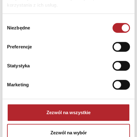
korzystania z ich usług.
Gra Mölkky w skrzynce
Wybór
Niezbędne
zgody
Tactic Games
236,44
zł
Sug. cena det.
(brutto)
Preferencje
Zaloguj się, aby kupić
Statystyka
NAJCZĘŚCIEJ KUPOWANE
zobacz więcej
Marketing
TOP 100
TOP 100
Wyłączność
Wyłączność
Zezwól na wszystkie
Zezwól na wybór