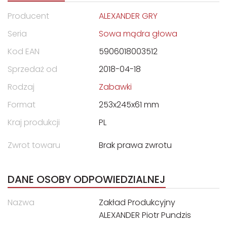
Producent
ALEXANDER GRY
Seria
Sowa mądra głowa
Kod EAN
5906018003512
Sprzedaż od
2018-04-18
Rodzaj
Zabawki
Format
253x245x61 mm
Kraj produkcji
PL
Zwrot towaru
Brak prawa zwrotu
DANE OSOBY ODPOWIEDZIALNEJ
Nazwa
Zakład Produkcyjny
ALEXANDER Piotr Pundzis