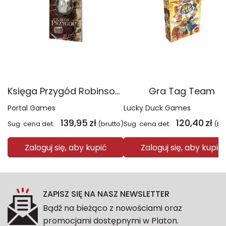
Księga Przygód Robinson Crusoe
Gra Tag Team
Portal Games
Lucky Duck Games
139,95
zł
120,40
zł
Sug. cena det.
(brutto)
Sug. cena det.
(br
Zaloguj się, aby kupić
Zaloguj się, aby kupić
ZAPISZ SIĘ NA NASZ NEWSLETTER
Bądź na bieżąco z nowościami oraz
promocjami dostępnymi w Platon.