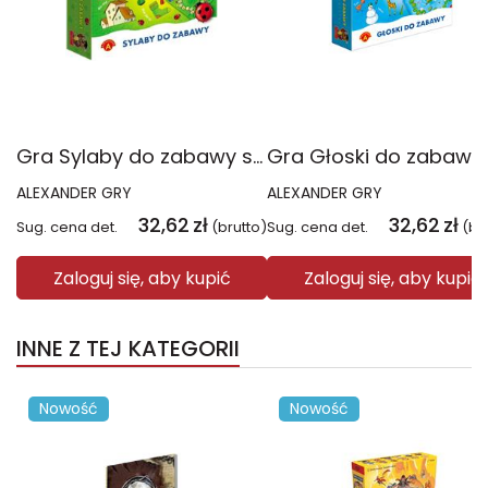
Gra Sylaby do zabawy sowa mądra głowa 0361
ALEXANDER GRY
ALEXANDER GRY
32,62
zł
32,62
zł
Sug. cena det.
(brutto)
Sug. cena det.
(br
Zaloguj się, aby kupić
Zaloguj się, aby kupić
INNE Z TEJ KATEGORII
Nowość
Nowość