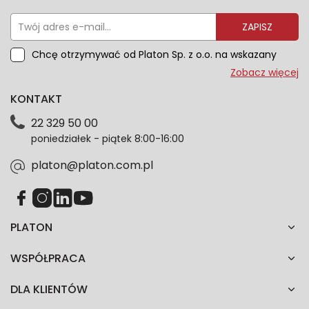
ZAPISZ
Chcę otrzymywać od Platon Sp. z o.o. na wskazany
przeze mnie adres e-mail informacje marketingowe
Zobacz więcej
dotyczące oferty platon.com.pl. Wszelkie informacje
KONTAKT
dotyczące danych osobowych znajdziesz w naszej
Polityce prywatności. Zgodę możesz wycofać w
22 329 50 00
każdym czasie. Wycofanie zgody nie wpłynie na
poniedziałek - piątek 8:00-16:00
zgodność z prawem przetwarzania dokonanego przed
jej wycofaniem.*
platon@platon.com.pl
PLATON
WSPÓŁPRACA
DLA KLIENTÓW