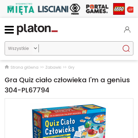

Strona główna
Zabawki
Gry
Gra Quiz ciało człowieka I'm a genius
304-PL67794