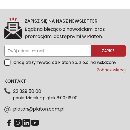
ZAPISZ SIĘ NA NASZ NEWSLETTER
Bądź na bieżąco z nowościami oraz
promocjami dostępnymi w Platon.
ZAPISZ
Chcę otrzymywać od Platon Sp. z o.o. na wskazany
przeze mnie adres e-mail informacje marketingowe
Zobacz więcej
dotyczące oferty platon.com.pl. Wszelkie informacje
KONTAKT
dotyczące danych osobowych znajdziesz w naszej
Polityce prywatności. Zgodę możesz wycofać w
22 329 50 00
każdym czasie. Wycofanie zgody nie wpłynie na
poniedziałek - piątek 8:00-16:00
zgodność z prawem przetwarzania dokonanego przed
jej wycofaniem.*
platon@platon.com.pl