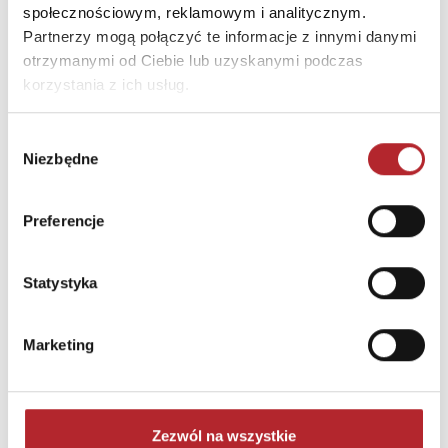
społecznościowym, reklamowym i analitycznym.
Partnerzy mogą połączyć te informacje z innymi danymi
otrzymanymi od Ciebie lub uzyskanymi podczas
korzystania z ich usług.
Wybór
Niezbędne
zgody
Preferencje
Gra Mölkky w skrzynce
Tactic Games
Statystyka
236,44
zł
Sug. cena det.
(brutto)
Marketing
Zaloguj się, aby kupić
NAJCZĘŚCIEJ KUPOWANE
zobacz więcej
Zezwól na wszystkie