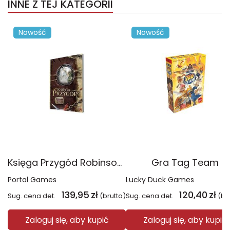
INNE Z TEJ KATEGORII
Nowość
Nowość
Księga Przygód Robinson Crusoe
Gra Tag Team
Portal Games
Lucky Duck Games
139,95
zł
120,40
zł
Sug. cena det.
(brutto)
Sug. cena det.
(br
Zaloguj się, aby kupić
Zaloguj się, aby kupić