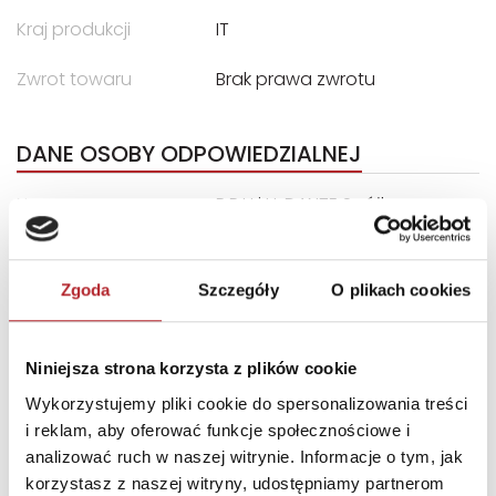
Kraj produkcji
IT
Zwrot towaru
Brak prawa zwrotu
DANE OSOBY ODPOWIEDZIALNEJ
Nazwa
P.P.U i H. DANTE Spółka z
o.o.
Ulica
ul. Rodakowskiego 1/5
Zgoda
Szczegóły
O plikach cookies
Kod pocztowy
71-345
Miasto
Szczecin
Niniejsza strona korzysta z plików cookie
Wykorzystujemy pliki cookie do spersonalizowania treści
INNI KLIENCI KUPOWALI
i reklam, aby oferować funkcje społecznościowe i
analizować ruch w naszej witrynie. Informacje o tym, jak
korzystasz z naszej witryny, udostępniamy partnerom