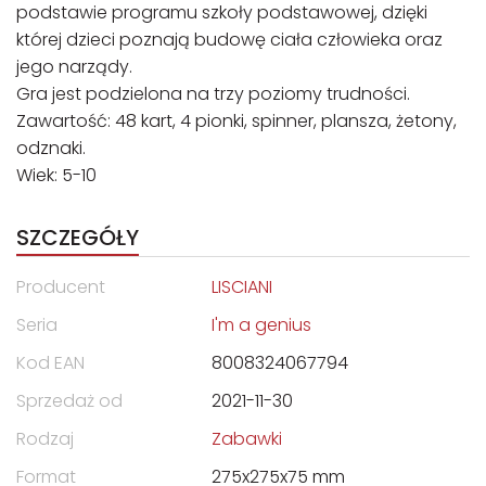
podstawie programu szkoły podstawowej, dzięki
której dzieci poznają budowę ciała człowieka oraz
jego narządy.
Gra jest podzielona na trzy poziomy trudności.
Zawartość: 48 kart, 4 pionki, spinner, plansza, żetony,
odznaki.
Wiek: 5-10
SZCZEGÓŁY
Producent
LISCIANI
Seria
I'm a genius
Kod EAN
8008324067794
Sprzedaż od
2021-11-30
Rodzaj
Zabawki
Format
275x275x75 mm