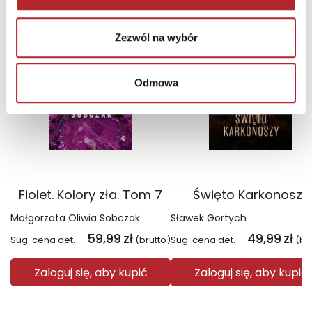
TOP 100
TOP 100
Wyłączność
Wyłączność
Zezwól na wybór
Odmowa
Fiolet. Kolory zła. Tom 7
Święto Karkonoszy
Małgorzata Oliwia Sobczak
Sławek Gortych
59,99
zł
49,99
zł
Sug. cena det.
(brutto)
Sug. cena det.
(br
Zaloguj się, aby kupić
Zaloguj się, aby kupić