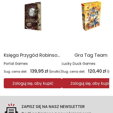
Księga Przygód Robinson Crusoe
Gra Tag Team
Portal Games
Lucky Duck Games
139,95
zł
120,40
zł
Sug. cena det.
(brutto)
Sug. cena det.
(br
Zaloguj się, aby kupić
Zaloguj się, aby kupić
ZAPISZ SIĘ NA NASZ NEWSLETTER