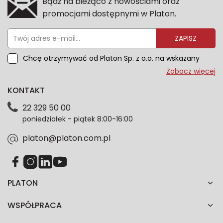
Bądź na bieżąco z nowościami oraz
promocjami dostępnymi w Platon.
ZAPISZ
Chcę otrzymywać od Platon Sp. z o.o. na wskazany
przeze mnie adres e-mail informacje marketingowe
Zobacz więcej
dotyczące oferty platon.com.pl. Wszelkie informacje
KONTAKT
dotyczące danych osobowych znajdziesz w naszej
Polityce prywatności. Zgodę możesz wycofać w
22 329 50 00
każdym czasie. Wycofanie zgody nie wpłynie na
poniedziałek - piątek 8:00-16:00
zgodność z prawem przetwarzania dokonanego przed
jej wycofaniem.*
platon@platon.com.pl
PLATON
WSPÓŁPRACA