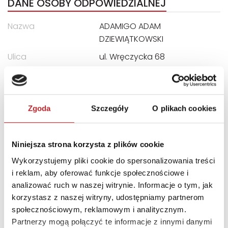
DANE OSOBY ODPOWIEDZIALNEJ
Nazwa
ADAMIGO ADAM
DZIEWIĄTKOWSKI
Ulica
ul. Wręczycka 68
Kod pocztowy
42-202
Miasto
Częstochowa
Zgoda
Szczegóły
O plikach cookies
E-mail
biuro@adamigo.pl
INNI KLIENCI KUPOWALI
Niniejsza strona korzysta z plików cookie
Wykorzystujemy pliki cookie do spersonalizowania treści
i reklam, aby oferować funkcje społecznościowe i
analizować ruch w naszej witrynie. Informacje o tym, jak
korzystasz z naszej witryny, udostępniamy partnerom
społecznościowym, reklamowym i analitycznym.
Partnerzy mogą połączyć te informacje z innymi danymi