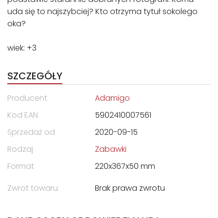
uda się to najszybciej? Kto otrzyma tytuł sokolego
oka?
wiek: +3
SZCZEGÓŁY
Producent
Adamigo
Kod EAN
5902410007561
Sprzedaż od
2020-09-15
Rodzaj
Zabawki
Format
220x367x50 mm
Zwrot towaru
Brak prawa zwrotu