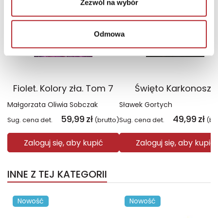
Zezwól na wybór
Odmowa
Fiolet. Kolory zła. Tom 7
Święto Karkonoszy
Małgorzata Oliwia Sobczak
Sławek Gortych
59,99
zł
49,99
zł
Sug. cena det.
(brutto)
Sug. cena det.
(br
Zaloguj się, aby kupić
Zaloguj się, aby kupić
INNE Z TEJ KATEGORII
Nowość
Nowość