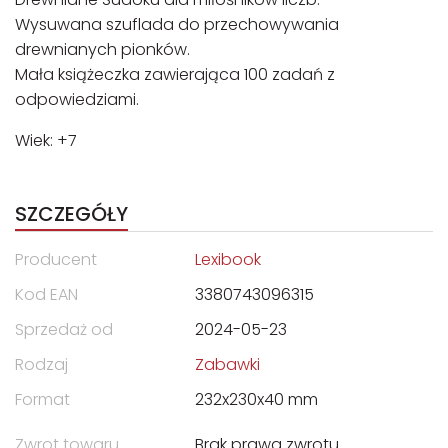
Wysuwana szuflada do przechowywania
drewnianych pionków.
Mała książeczka zawierająca 100 zadań z
odpowiedziami.
Wiek: +7
SZCZEGÓŁY
Producent
Lexibook
Kod EAN
3380743096315
Sprzedaż od
2024-05-23
Rodzaj
Zabawki
Format
232x230x40 mm
Zwrot towaru
Brak prawa zwrotu