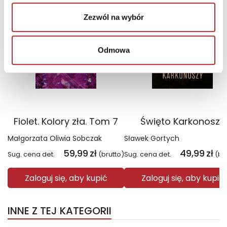
Wyłączność
Wyłączność
Zezwól na wybór
Odmowa
Fiolet. Kolory zła. Tom 7
Święto Karkonoszy
Małgorzata Oliwia Sobczak
Sławek Gortych
59,99
zł
49,99
zł
Sug. cena det.
(brutto)
Sug. cena det.
(br
Zaloguj się, aby kupić
Zaloguj się, aby kupić
INNE Z TEJ KATEGORII