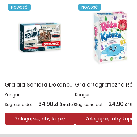
Nowość
Nowość
Gra dla Seniora Dokończ przysłowie
Kangur
Kangur
34,90
zł
24,90
zł
Sug. cena det.
(brutto)
Sug. cena det.
(br
Zaloguj się, aby kupić
Zaloguj się, aby kupić