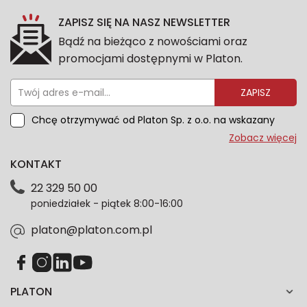
ZAPISZ SIĘ NA NASZ NEWSLETTER
Bądź na bieżąco z nowościami oraz
promocjami dostępnymi w Platon.
ZAPISZ
Chcę otrzymywać od Platon Sp. z o.o. na wskazany
przeze mnie adres e-mail informacje marketingowe
Zobacz więcej
dotyczące oferty platon.com.pl. Wszelkie informacje
KONTAKT
dotyczące danych osobowych znajdziesz w naszej
Polityce prywatności. Zgodę możesz wycofać w
22 329 50 00
każdym czasie. Wycofanie zgody nie wpłynie na
poniedziałek - piątek 8:00-16:00
zgodność z prawem przetwarzania dokonanego przed
jej wycofaniem.*
platon@platon.com.pl
PLATON