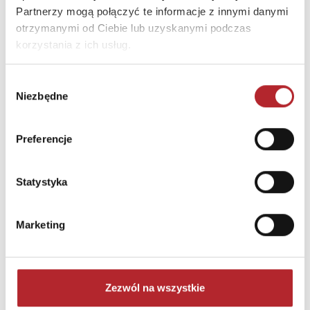
Partnerzy mogą połączyć te informacje z innymi danymi
otrzymanymi od Ciebie lub uzyskanymi podczas
korzystania z ich usług.
Wybór
Brak danych
Niezbędne
zgody
Preferencje
Statystyka
Marketing
NAJCZĘŚCIEJ KUPOWANE
zobacz więcej
Zezwól na wszystkie
TOP 100
TOP 100