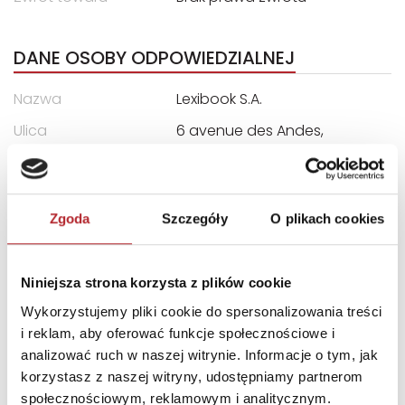
DANE OSOBY ODPOWIEDZIALNEJ
Nazwa
Lexibook S.A.
Ulica
6 avenue des Andes,
Bâtiment 11
Kod pocztowy
91940
Miasto
Les Ulis, France
Zgoda
Szczegóły
O plikach cookies
E-mail
lexibook@lexibook.com
Niniejsza strona korzysta z plików cookie
INNI KLIENCI KUPOWALI
Wykorzystujemy pliki cookie do spersonalizowania treści
i reklam, aby oferować funkcje społecznościowe i
analizować ruch w naszej witrynie. Informacje o tym, jak
korzystasz z naszej witryny, udostępniamy partnerom
społecznościowym, reklamowym i analitycznym.