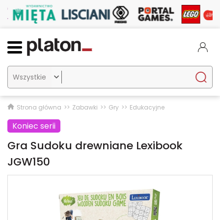

Strona główna
Zabawki
Gry
Edukacyjne
Koniec serii
Gra Sudoku drewniane Lexibook
JGW150