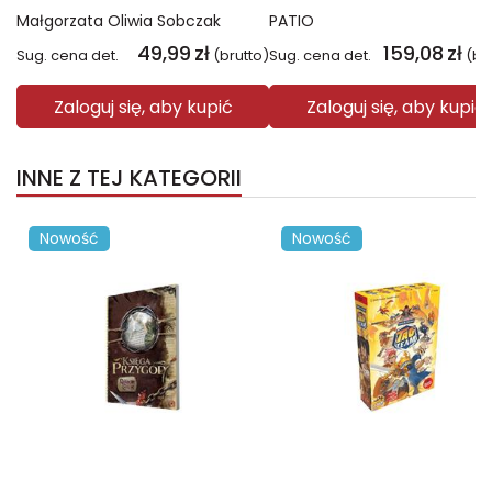
Małgorzata Oliwia Sobczak
PATIO
49,99
zł
159,08
zł
Sug. cena det.
(brutto)
Sug. cena det.
(br
Zaloguj się, aby kupić
Zaloguj się, aby kupić
INNE Z TEJ KATEGORII
Nowość
Nowość