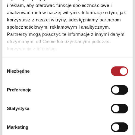
i reklam, aby oferować funkcje społecznościowe i
m.pl
analizować ruch w naszej witrynie. Informacje o tym, jak
korzystasz z naszej witryny, udostępniamy partnerom
INNI KLIENCI KUPOWALI
społecznościowym, reklamowym i analitycznym.
Partnerzy mogą połączyć te informacje z innymi danymi
otrzymanymi od Ciebie lub uzyskanymi podczas
korzystania z ich usług.
Wybór
Niezbędne
zgody
Preferencje
Statystyka
Gra Mölkky w skrzynce
Marketing
Tactic Games