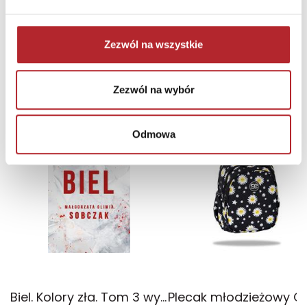
236,44
zł
Sug. cena det.
(brutto)
Zaloguj się, aby kupić
Zezwól na wszystkie
NAJCZĘŚCIEJ KUPOWANE
zobacz więcej
Zezwól na wybór
TOP 100
TOP 100
Odmowa
Wyłączność
Biel. Kolory zła. Tom 3 wyd. 2025