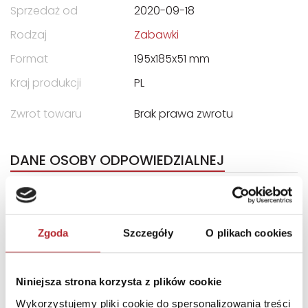
Sprzedaż od
2020-09-18
Rodzaj
Zabawki
Format
195x185x51 mm
Kraj produkcji
PL
Zwrot towaru
Brak prawa zwrotu
DANE OSOBY ODPOWIEDZIALNEJ
Nazwa
Zakład Produkcyjny
ALEXANDER Piotr Pundzis
Ulica
ul. Telewizyjna 19
Zgoda
Szczegóły
O plikach cookies
Kod pocztowy
80-209
Miasto
Chwaszczyno
Niniejsza strona korzysta z plików cookie
E-mail
alexander@alexander.co
Wykorzystujemy pliki cookie do spersonalizowania treści