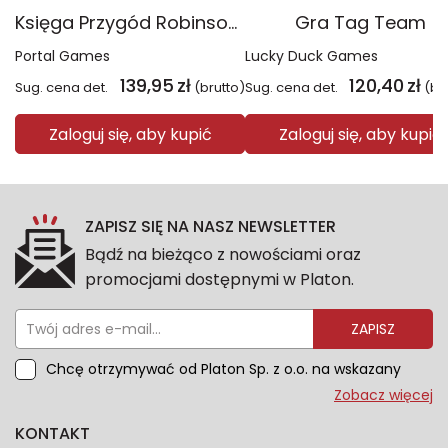
Księga Przygód Robinson Crusoe
Gra Tag Team
Portal Games
Lucky Duck Games
139,95
zł
120,40
zł
Sug. cena det.
(brutto)
Sug. cena det.
(br
Zaloguj się, aby kupić
Zaloguj się, aby kupić
ZAPISZ SIĘ NA NASZ NEWSLETTER
Bądź na bieżąco z nowościami oraz
promocjami dostępnymi w Platon.
ZAPISZ
Chcę otrzymywać od Platon Sp. z o.o. na wskazany
przeze mnie adres e-mail informacje marketingowe
Zobacz więcej
dotyczące oferty platon.com.pl. Wszelkie informacje
KONTAKT
dotyczące danych osobowych znajdziesz w naszej