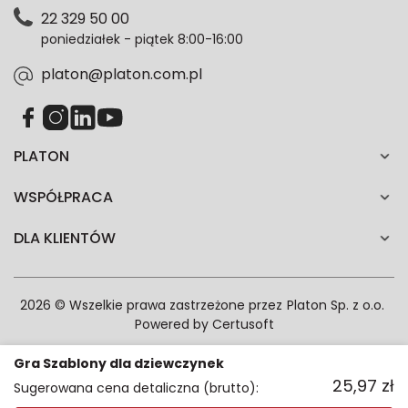
Polityce prywatności. Zgodę możesz wycofać w
22 329 50 00
każdym czasie. Wycofanie zgody nie wpłynie na
poniedziałek - piątek 8:00-16:00
zgodność z prawem przetwarzania dokonanego przed
jej wycofaniem.*
platon@platon.com.pl
PLATON
WSPÓŁPRACA
DLA KLIENTÓW
2026 © Wszelkie prawa zastrzeżone przez
Platon Sp. z o.o.
Powered by
Certusoft
Gra Szablony dla dziewczynek
25,97
zł
Sugerowana cena detaliczna (brutto):