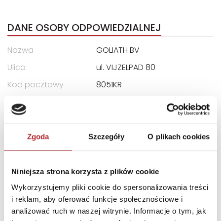
DANE OSOBY ODPOWIEDZIALNEJ
Nazwa
GOLIATH BV
Ulica
ul. VIJZELPAD 80
Kod pocztowy
8051KR
Miasto
HATTEM
E-mail
pl@goliathgames.com
Zgoda
Szczegóły
O plikach cookies
INFORMACJE I OSTRZEŻENIA
Niniejsza strona korzysta z plików cookie
Kolory i szczegóły mogą się różnić.
Wykorzystujemy pliki cookie do spersonalizowania treści
i reklam, aby oferować funkcje społecznościowe i
INNI KLIENCI KUPOWALI
analizować ruch w naszej witrynie. Informacje o tym, jak