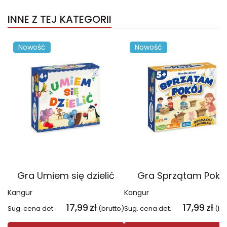
INNE Z TEJ KATEGORII
Nowość
Nowość
Gra Umiem się dzielić
Gra Sprzątam Pokó
Kangur
Kangur
17,99
zł
17,99
zł
Sug. cena det.
(brutto)
Sug. cena det.
(br