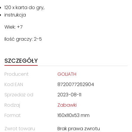
120 x karta do gry,
instrukcja
Wiek: +7
Ilość graczy: 2-5
SZCZEGÓŁY
Producent
GOLIATH
Kod EAN
8720077262904
Sprzedaż od
2023-08-11
Rodzaj
Zabawki
Format
160x110x53 mm
Zwrot towaru
Brak prawa zwrotu