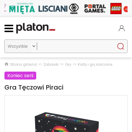

Strona główna
Zabawki
Gry
Karty i gry karciane
Koniec serii
Gra Tęczowi Piraci