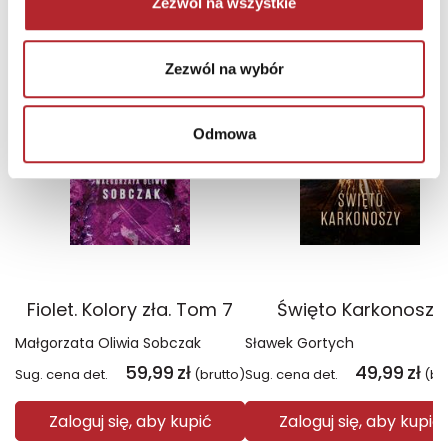
NAJCZĘŚCIEJ KUPOWANE
zobacz więcej
Zezwól na wszystkie
TOP 100
TOP 100
Zezwól na wybór
Wyłączność
Wyłączność
Odmowa
Fiolet. Kolory zła. Tom 7
Święto Karkonoszy
Małgorzata Oliwia Sobczak
Sławek Gortych
59,99
zł
49,99
zł
Sug. cena det.
(brutto)
Sug. cena det.
(br
Zaloguj się, aby kupić
Zaloguj się, aby kupić