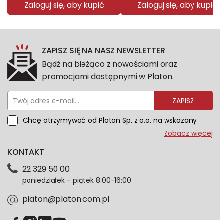
Zaloguj się, aby kupić
Zaloguj się, aby kupić
ZAPISZ SIĘ NA NASZ NEWSLETTER
Bądź na bieżąco z nowościami oraz
promocjami dostępnymi w Platon.
ZAPISZ
Chcę otrzymywać od Platon Sp. z o.o. na wskazany
przeze mnie adres e-mail informacje marketingowe
Zobacz więcej
dotyczące oferty platon.com.pl. Wszelkie informacje
KONTAKT
dotyczące danych osobowych znajdziesz w naszej
Polityce prywatności. Zgodę możesz wycofać w
22 329 50 00
każdym czasie. Wycofanie zgody nie wpłynie na
poniedziałek - piątek 8:00-16:00
zgodność z prawem przetwarzania dokonanego przed
jej wycofaniem.*
platon@platon.com.pl