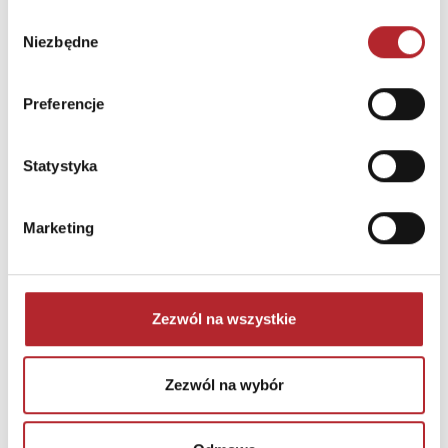
Wybór
Niezbędne
zgody
Preferencje
NAJCZĘŚCIEJ KUPOWANE
zobacz więcej
Statystyka
TOP 100
TOP 100
Wyłączność
Wyłączność
Marketing
Zezwól na wszystkie
Zezwól na wybór