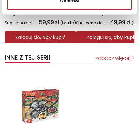
Odmowa
Fiolet. Kolory zła. Tom 7
Święto Karkonoszy
Małgorzata Oliwia Sobczak
Sławek Gortych
59,99
zł
49,99
zł
Sug. cena det.
(brutto)
Sug. cena det.
(br
Zaloguj się, aby kupić
Zaloguj się, aby kupić
INNE Z TEJ SERII
zobacz więcej