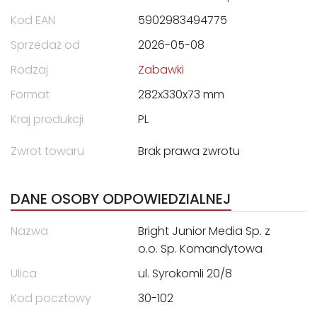
Kod EAN
5902983494775
Sprzedaż od
2026-05-08
Rodzaj
Zabawki
Format
282x330x73 mm
Kraj produkcji
PL
Zwrot towaru
Brak prawa zwrotu
DANE OSOBY ODPOWIEDZIALNEJ
Nazwa
Bright Junior Media Sp. z
o.o. Sp. Komandytowa
Ulica
ul. Syrokomli 20/8
Kod pocztowy
30-102