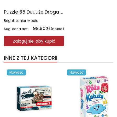
Puzzle 35 Duuuże Droga dla pojazdów CzuCzu
Bright Junior Media
99,90
zł
Sug. cena det.
(brutto)
Zaloguj się, aby kupić
INNE Z TEJ KATEGORII
Nowość
Nowość