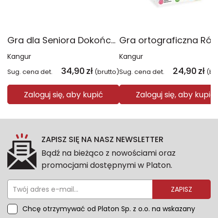
Gra dla Seniora Dokończ przysłowie
Kangur
Kangur
34,90
zł
24,90
zł
Sug. cena det.
(brutto)
Sug. cena det.
(br
Zaloguj się, aby kupić
Zaloguj się, aby kupić
ZAPISZ SIĘ NA NASZ NEWSLETTER
Bądź na bieżąco z nowościami oraz
promocjami dostępnymi w Platon.
ZAPISZ
Chcę otrzymywać od Platon Sp. z o.o. na wskazany