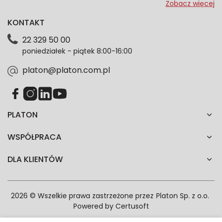
przeze mnie adres e-mail informacje marketingowe
Zobacz więcej
dotyczące oferty platon.com.pl. Wszelkie informacje
KONTAKT
dotyczące danych osobowych znajdziesz w naszej
Polityce prywatności. Zgodę możesz wycofać w
22 329 50 00
każdym czasie. Wycofanie zgody nie wpłynie na
poniedziałek - piątek 8:00-16:00
zgodność z prawem przetwarzania dokonanego przed
jej wycofaniem.*
platon@platon.com.pl
PLATON
WSPÓŁPRACA
DLA KLIENTÓW
2026 © Wszelkie prawa zastrzeżone przez
Platon Sp. z o.o.
Powered by
Certusoft