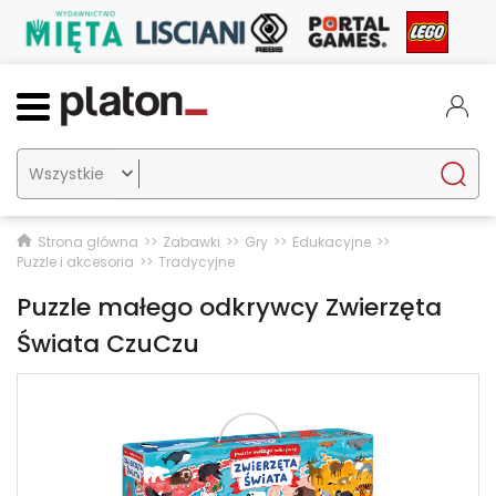

Strona główna
Zabawki
Gry
Edukacyjne
Puzzle i akcesoria
Tradycyjne
Puzzle małego odkrywcy Zwierzęta
Świata CzuCzu